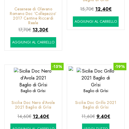
Il
Il
15,70
€
12,40
€
Cesanese di Olevano
Romano Doc ‘Collepazzo’
prezzo
prezzo
2017 Cantine Riccardi
AGGIUNGI AL CARRELLO
originale
attuale
Reale
Il
Il
era:
è:
17,70
€
13,30
€
prezzo
prezzo
15,70€.
12,40€.
AGGIUNGI AL CARRELLO
originale
attuale
era:
è:
17,70€.
13,30€.
-15%
-19%
Baglio di Grìsi
Baglio di Grìsi
Sicilia Doc Nero d’Avola
Sicilia Doc Grillo 2021
2021 Baglio di Grìsi
Baglio di Grìsi
Il
Il
Il
Il
14,60
€
12,40
€
11,60
€
9,40
€
prezzo
prezzo
prezzo
prezzo
AGGIUNGI AL CARRELLO
LEGGI TUTTO