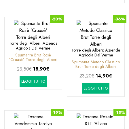
16,40€.
13,90€.
era:
è:
25,90€.
16,90€.
-20%
-36%
Torre degli Alberi: Azienda
Agricola Dal Verme
Torre degli Alberi: Azienda
Spumante Brut Rosè
Agricola Dal Verme
‘Cruasè’ Torre degli Alberi
Spumante Metodo Classico
Brut Torre degli Alberi
Il
Il
23,50
€
18,90
€
prezzo
prezzo
Il
Il
23,20
€
14,90
€
LEGGI TUTTO
originale
attuale
prezzo
prezzo
LEGGI TUTTO
era:
è:
originale
attuale
23,50€.
18,90€.
era:
è:
23,20€.
14,90€.
-19%
-15%