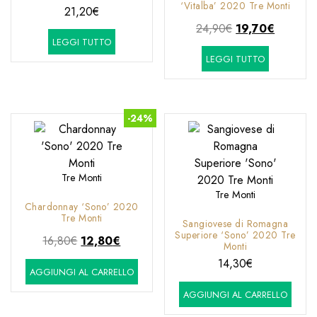
‘Vitalba’ 2020 Tre Monti
21,20
€
Il
Il
24,90
€
19,70
€
LEGGI TUTTO
prezzo
prezzo
LEGGI TUTTO
originale
attuale
era:
è:
24,90€.
19,70€.
-24%
Tre Monti
Tre Monti
Chardonnay ‘Sono’ 2020
Tre Monti
Sangiovese di Romagna
Superiore ‘Sono’ 2020 Tre
Il
Il
16,80
€
12,80
€
Monti
prezzo
prezzo
14,30
€
AGGIUNGI AL CARRELLO
originale
attuale
era:
è:
AGGIUNGI AL CARRELLO
16,80€.
12,80€.