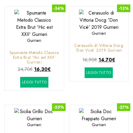
-34%
-13%
Gurrieri
Gurrieri
Cerasuolo di Vittoria Docg
‘Don Vicè’ 2019 Gurrieri
Spumante Metodo Classico
Extra Brut ‘Hic est XXII’
Il
Il
16,90
€
14,70
€
Gurrieri
prezzo
prezzo
Il
Il
24,70
€
16,30
€
LEGGI TUTTO
originale
attuale
prezzo
prezzo
era:
è:
LEGGI TUTTO
originale
attuale
16,90€.
14,70€.
era:
è:
24,70€.
16,30€.
-25%
-27%
Gurrieri
Gurrieri