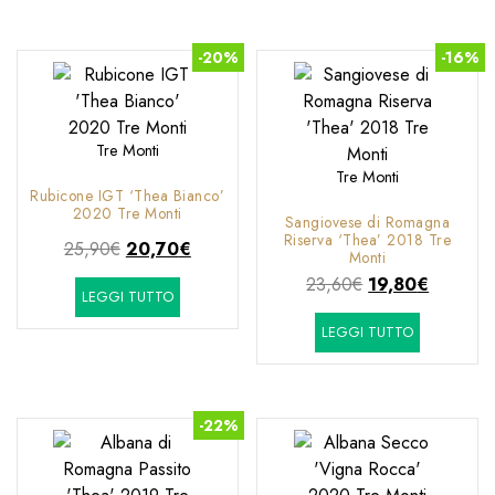
-20%
-16%
Tre Monti
Tre Monti
Rubicone IGT ‘Thea Bianco’
2020 Tre Monti
Sangiovese di Romagna
Riserva ‘Thea’ 2018 Tre
Il
Il
25,90
€
20,70
€
Monti
prezzo
prezzo
Il
Il
23,60
€
19,80
€
LEGGI TUTTO
originale
attuale
prezzo
prezzo
era:
è:
LEGGI TUTTO
originale
attuale
25,90€.
20,70€.
era:
è:
23,60€.
19,80€.
-22%