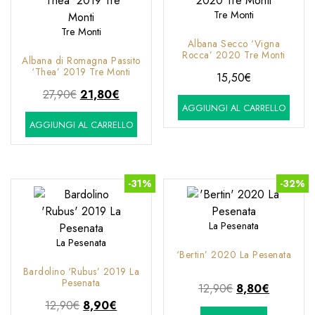
Tre Monti
Tre Monti
Albana Secco ‘Vigna
Rocca’ 2020 Tre Monti
Albana di Romagna Passito
‘Thea’ 2019 Tre Monti
15,50
€
Il
Il
27,90
€
21,80
€
AGGIUNGI AL CARRELLO
prezzo
prezzo
AGGIUNGI AL CARRELLO
originale
attuale
era:
è:
27,90€.
21,80€.
-31%
-32%
La Pesenata
La Pesenata
‘Bertin’ 2020 La Pesenata
Bardolino ‘Rubus’ 2019 La
Pesenata
Il
Il
12,90
€
8,80
€
Il
Il
prezzo
prezzo
12,90
€
8,90
€