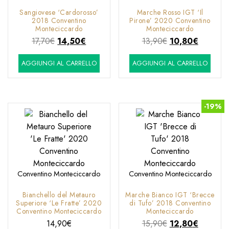
Sangiovese ‘Cardorosso’
Marche Rosso IGT ‘Il
2018 Conventino
Pirone’ 2020 Conventino
Monteciccardo
Monteciccardo
Il
Il
Il
Il
17,70
€
14,50
€
13,90
€
10,80
€
prezzo
prezzo
prezzo
prezzo
AGGIUNGI AL CARRELLO
AGGIUNGI AL CARRELLO
originale
attuale
originale
attuale
era:
è:
era:
è:
17,70€.
14,50€.
13,90€.
10,80€.
-19%
Conventino Monteciccardo
Conventino Monteciccardo
Bianchello del Metauro
Marche Bianco IGT ‘Brecce
Superiore ‘Le Fratte’ 2020
di Tufo’ 2018 Conventino
Conventino Monteciccardo
Monteciccardo
Il
Il
14,90
€
15,90
€
12,80
€