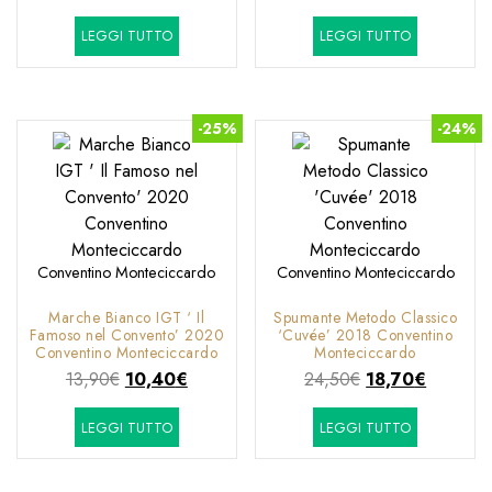
prezzo
prezzo
LEGGI TUTTO
LEGGI TUTTO
originale
attuale
era:
è:
15,90€.
12,80€.
-25%
-24%
Conventino Monteciccardo
Conventino Monteciccardo
Marche Bianco IGT ‘ Il
Spumante Metodo Classico
Famoso nel Convento’ 2020
‘Cuvée’ 2018 Conventino
Conventino Monteciccardo
Monteciccardo
Il
Il
Il
Il
13,90
€
10,40
€
24,50
€
18,70
€
prezzo
prezzo
prezzo
prezzo
LEGGI TUTTO
LEGGI TUTTO
originale
attuale
originale
attuale
era:
è:
era:
è:
13,90€.
10,40€.
24,50€.
18,70€.