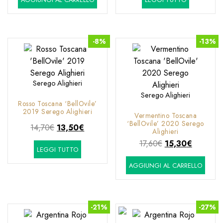
originale
attuale
originale
attuale
era:
è:
era:
è:
14,60€.
12,40€.
11,60€.
9,40€.
-8%
-13%
Serego Alighieri
Serego Alighieri
Rosso Toscana ‘BellOvile’
2019 Serego Alighieri
Vermentino Toscana
‘BellOvile’ 2020 Serego
Il
Il
14,70
€
13,50
€
Alighieri
prezzo
prezzo
Il
Il
17,60
€
15,30
€
LEGGI TUTTO
originale
attuale
prezzo
prezzo
era:
è:
AGGIUNGI AL CARRELLO
originale
attuale
14,70€.
13,50€.
era:
è:
17,60€.
15,30€.
-21%
-27%