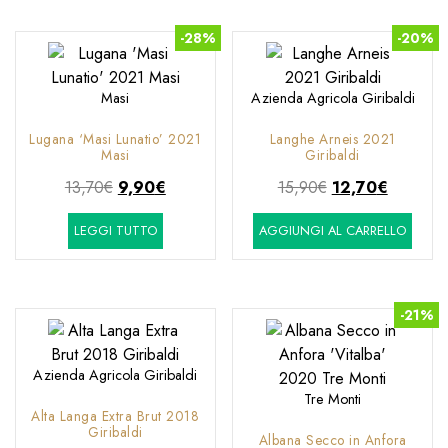
14,70€.
13,80€.
18,90€.
15,20€.
-28%
-20%
Masi
Azienda Agricola Giribaldi
Lugana ‘Masi Lunatio’ 2021
Langhe Arneis 2021
Masi
Giribaldi
Il
Il
Il
Il
13,70
€
9,90
€
15,90
€
12,70
€
prezzo
prezzo
prezzo
prezzo
LEGGI TUTTO
AGGIUNGI AL CARRELLO
originale
attuale
originale
attuale
era:
è:
era:
è:
13,70€.
9,90€.
15,90€.
12,70€.
-21%
Azienda Agricola Giribaldi
Tre Monti
Alta Langa Extra Brut 2018
Giribaldi
Albana Secco in Anfora