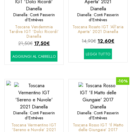
Dianella: Conti Passerin
Dianella: Conti Passerin
d'Entrèves
d'Entrèves
Toscana Vendemmia
Toscana Rosato IGT ‘All’aria
Tardiva IGT ‘Dolci Ricordi’
Aperta’ 2021 Dianella
Dianella
Il
Il
14,90
€
12,60
€
Il
Il
21,50
€
17,50
€
prezzo
prezzo
prezzo
prezzo
LEGGI TUTTO
originale
attuale
AGGIUNGI AL CARRELLO
originale
attuale
era:
è:
era:
è:
14,90€.
12,60€.
21,50€.
17,50€.
-10%
Dianella: Conti Passerin
Dianella: Conti Passerin
d'Entrèves
d'Entrèves
Toscana Vermentino IGT
Toscana Rosso IGT ‘Il Matto
‘Sereno e Nuvole’ 2021
delle Giungaie’ 2017