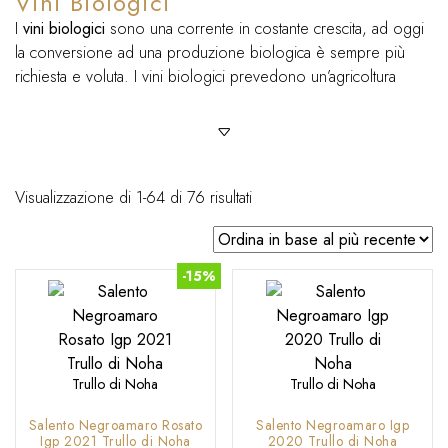
Vini Biologici
I
vini biologici
sono una corrente in costante crescita, ad oggi
la conversione ad una produzione biologica è sempre più
richiesta e voluta. I vini biologici prevedono un’agricoltura
senza chimica e rispettosa del vitigno, vuole essere valorizzato
il
rapporto tra vigna
,
terreno e clima
. Cosa significa quindi
produrre un vino biologico ?
Si definisce un vino bio quando l’uva deriva da agricoltura
Ordina
Visualizzazione di 1-64 di 76 risultati
biologica e la vinificazione avviene con l’utilizzo di determinati
in
prodotti e minor quantità di solfiti. La nascita di un vino
base
biologico è regolarizzata dal Reg. CE 834/07, che prevede
al
-15%
l’
esclusione di antiparassitari o concimi chimici di sintesi
. Ad
più
esempio, per quanto riguarda la fertilizzazione vengono
recente
utilizzati concimi organici. In Europa sempre più consumatori
ricercano prodotti biologici, sostenibili e di qualità che come
filosofia produttiva vogliono rispettare l’ambiente ed il
Trullo di Noha
Trullo di Noha
consumatore. Un vino biologico si può identificare grazie alla
Salento Negroamaro Rosato
Salento Negroamaro Igp
rinomata certificazione che viene rappresentata sull’etichetta con
Igp 2021 Trullo di Noha
2020 Trullo di Noha