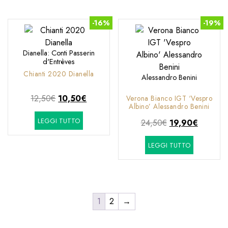
17,70€.
13,40€.
-16%
-19%
Dianella: Conti Passerin
d'Entrèves
Chianti 2020 Dianella
Alessandro Benini
Il
Il
12,50
€
10,50
€
Verona Bianco IGT ‘Vespro
Albino’ Alessandro Benini
prezzo
prezzo
LEGGI TUTTO
originale
attuale
Il
Il
24,50
€
19,90
€
era:
è:
prezzo
prezzo
LEGGI TUTTO
12,50€.
10,50€.
originale
attuale
era:
è:
24,50€.
19,90€.
1
2
→