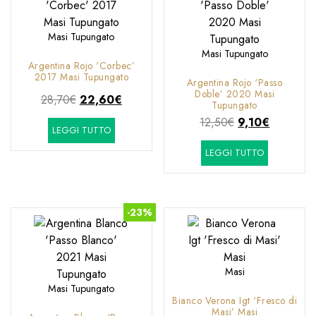
Masi Tupungato
Masi Tupungato
Argentina Rojo ‘Corbec’
2017 Masi Tupungato
Argentina Rojo ‘Passo
Doble’ 2020 Masi
Il
Il
28,70
€
22,60
€
Tupungato
prezzo
prezzo
Il
Il
12,50
€
9,10
€
LEGGI TUTTO
originale
attuale
prezzo
prezzo
era:
è:
LEGGI TUTTO
originale
attuale
28,70€.
22,60€.
era:
è:
12,50€.
9,10€.
-23%
Masi
Masi Tupungato
Bianco Verona Igt ‘Fresco di
Masi’ Masi