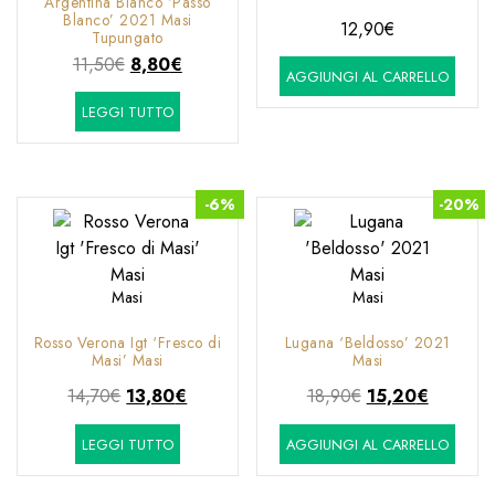
Argentina Blanco ‘Passo
Blanco’ 2021 Masi
12,90
€
Tupungato
Il
Il
11,50
€
8,80
€
AGGIUNGI AL CARRELLO
prezzo
prezzo
LEGGI TUTTO
originale
attuale
era:
è:
11,50€.
8,80€.
-6%
-20%
Masi
Masi
Rosso Verona Igt ‘Fresco di
Lugana ‘Beldosso’ 2021
Masi’ Masi
Masi
Il
Il
Il
Il
14,70
€
13,80
€
18,90
€
15,20
€
prezzo
prezzo
prezzo
prezzo
LEGGI TUTTO
AGGIUNGI AL CARRELLO
originale
attuale
originale
attuale
era:
è:
era:
è: