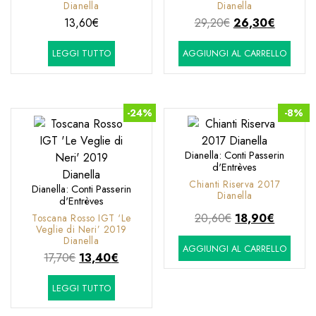
Dianella
Dianella
Il
Il
13,60
€
29,20
€
26,30
€
prezzo
prezzo
LEGGI TUTTO
AGGIUNGI AL CARRELLO
originale
attuale
era:
è:
29,20€.
26,30€.
-24%
-8%
Dianella: Conti Passerin
d'Entrèves
Chianti Riserva 2017
Dianella: Conti Passerin
Dianella
d'Entrèves
Il
Il
20,60
€
18,90
€
Toscana Rosso IGT ‘Le
Veglie di Neri’ 2019
prezzo
prezzo
Dianella
AGGIUNGI AL CARRELLO
originale
attuale
Il
Il
17,70
€
13,40
€
era:
è:
prezzo
prezzo
20,60€.
18,90€.
LEGGI TUTTO
originale
attuale
era:
è: