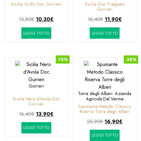
Sicilia Grillo Doc Gurrieri
Sicilia Doc Frappato
Gurrieri
Il
Il
Il
Il
13,80
€
10,30
€
16,40
€
11,90
€
prezzo
prezzo
prezzo
prezzo
LEGGI TUTTO
LEGGI TUTTO
originale
attuale
originale
attuale
era:
è:
era:
è:
13,80€.
10,30€.
16,40€.
11,90€.
-15%
-35%
Gurrieri
Torre degli Alberi: Azienda
Sicilia Nero d’Avola Doc
Agricola Dal Verme
Gurrieri
Spumante Metodo Classico
Riserva Torre degli Alberi
Il
Il
16,40
€
13,90
€
prezzo
prezzo
Il
Il
25,90
€
16,90
€
LEGGI TUTTO
originale
attuale
prezzo
prezzo
LEGGI TUTTO
era:
è:
originale
attuale