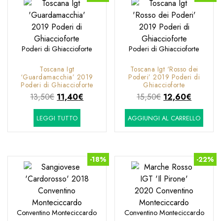
Poderi di Ghiaccioforte
Poderi di Ghiaccioforte
Toscana Igt
Toscana Igt ‘Rosso dei
‘Guardamacchia’ 2019
Poderi’ 2019 Poderi di
Poderi di Ghiaccioforte
Ghiaccioforte
Il
Il
Il
Il
13,50
€
11,40
€
15,50
€
12,60
€
prezzo
prezzo
prezzo
prezzo
LEGGI TUTTO
AGGIUNGI AL CARRELLO
originale
attuale
originale
attuale
era:
è:
era:
è:
13,50€.
11,40€.
15,50€.
12,60€.
-18%
-22%
Conventino Monteciccardo
Conventino Monteciccardo