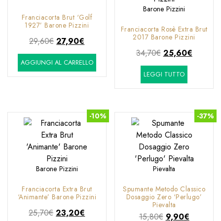
Barone Pizzini
Franciacorta Brut ‘Golf
1927’ Barone Pizzini
Franciacorta Rosè Extra Brut
2017 Barone Pizzini
Il
Il
29,60
€
27,90
€
prezzo
prezzo
Il
Il
34,70
€
25,60
€
AGGIUNGI AL CARRELLO
originale
attuale
prezzo
prezzo
LEGGI TUTTO
era:
è:
originale
attuale
29,60€.
27,90€.
era:
è:
34,70€.
25,60€.
-10%
-37%
Barone Pizzini
Pievalta
Franciacorta Extra Brut
Spumante Metodo Classico
‘Animante’ Barone Pizzini
Dosaggio Zero ‘Perlugo’
Pievalta
Il
Il
25,70
€
23,20
€
Il
Il
15,80
€
9,90
€