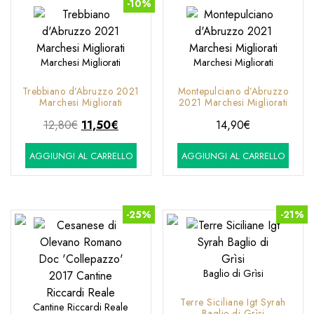
-10%
Marchesi Migliorati
Marchesi Migliorati
Trebbiano d’Abruzzo 2021
Montepulciano d’Abruzzo
Marchesi Migliorati
2021 Marchesi Migliorati
Il
Il
12,80
€
11,50
€
14,90
€
prezzo
prezzo
AGGIUNGI AL CARRELLO
AGGIUNGI AL CARRELLO
originale
attuale
era:
è:
12,80€.
11,50€.
-25%
-21%
Baglio di Grìsi
Terre Siciliane Igt Syrah
Cantine Riccardi Reale
Baglio di Grìsi