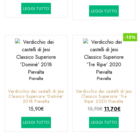
prezzo
prezzo
prezzo
prezzo
LEGGI TUTTO
originale
attuale
LEGGI TUTTO
originale
attuale
era:
è:
era:
è:
25,70€.
23,20€.
15,80€.
9,90€.
-15%
Pievalta
Pievalta
Verdicchio dei castelli di Jesi
Verdicchio dei castelli di Jesi
Classico Superiore ‘Dominè’
Classico Superiore ‘Tre
2018 Pievalta
Ripe’ 2020 Pievalta
Il
Il
15,90
€
13,70
€
11,70
€
prezzo
prezzo
LEGGI TUTTO
LEGGI TUTTO
originale
attuale
era:
è:
13,70€.
11,70€.