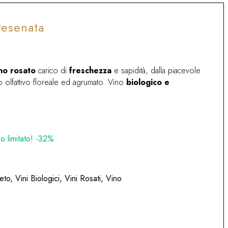
Pesenata
no rosato
carico di
freschezza
e sapidità, dalla piacevole
lo olfattivo floreale ed agrumato. Vino
biologico e
o
 limitato! -32%
eto
,
Vini Biologici
,
Vini Rosati
,
Vino