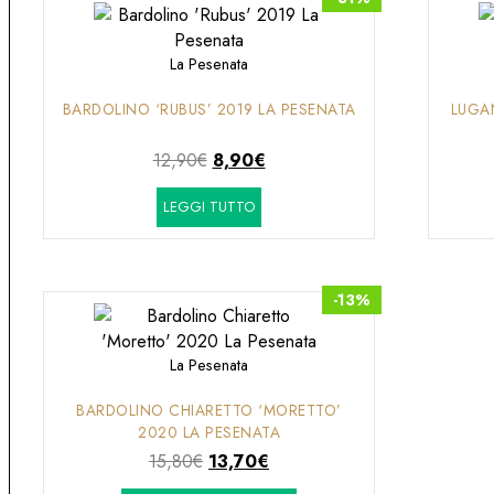
La Pesenata
BARDOLINO ‘RUBUS’ 2019 LA PESENATA
LUGA
Il
Il
12,90
€
8,90
€
prezzo
prezzo
LEGGI TUTTO
originale
attuale
era:
è:
12,90€.
8,90€.
-13%
La Pesenata
BARDOLINO CHIARETTO ‘MORETTO’
2020 LA PESENATA
Il
Il
15,80
€
13,70
€
prezzo
prezzo