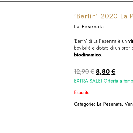
‘Bertin’ 2020 La 
La Pesenata
‘Bertin’ di La Pesenata è un
vi
bevibilità e dotato di un profi
biodinamico
.
Il
Il
12,90
€
8,80
€
prezzo
prezz
EXTRA SALE! Offerta a tempo
originale
attuale
Esaurito
era:
è:
Categorie:
La Pesenata
,
Ven
12,90€.
8,80€.