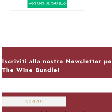
AGGIUNGI AL CARRELLO
originale
attuale
era:
è:
15,80€.
13,70€.
Iscriviti alla nostra Newsletter p
The Wine Bundle!