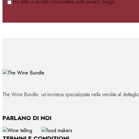
Ho letto e accetto l'informativa sulla privacy (
leggi
).
The Wine Bundle: un’enoteca specializzata nella vendita al dettag
PARLANO DI NOI
TERMINI E CONDIZIONI