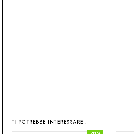
10 - 12°C
calice apertura standard
Perfetto da bere subito
ABBINAMENTO CIBO E VINO
Pizza e focaccia, zuppe, primi di terra, fritti
TI POTREBBE INTERESSARE…
-31%