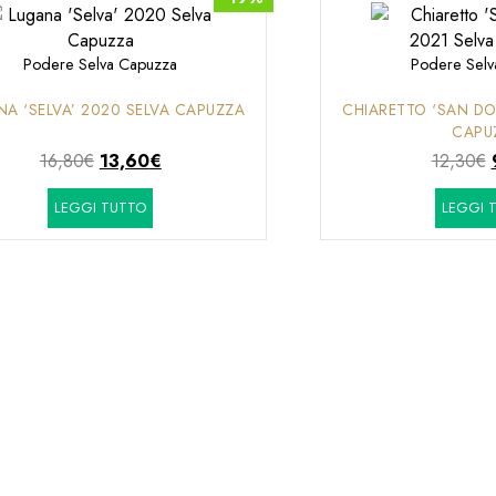
Podere Selva Capuzza
Podere Selv
NA ‘SELVA’ 2020 SELVA CAPUZZA
CHIARETTO ‘SAN DO
CAPU
Il
Il
I
16,80
€
13,60
€
12,30
€
prezzo
prezzo
LEGGI TUTTO
LEGGI 
originale
attuale
era:
è:
16,80€.
13,60€.