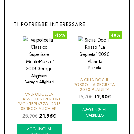
TI POTREBBE INTERESSARE…
-15%
-18%
Planeta
SICILIA DOC IL
Serego Alighieri
ROSSO ‘LA SEGRETA’
2020 PLANETA
VALPOLICELLA
Il
Il
15,70
€
12,80
€
CLASSICO SUPERIORE
prezzo
prezzo
‘MONTEPIAZZO’ 2018
SEREGO ALIGHIERI
AGGIUNGI AL
originale
attuale
Il
Il
25,90
€
21,95
€
CARRELLO
era:
è:
prezzo
prezzo
15,70€.
12,80€.
AGGIUNGI AL
originale
attuale