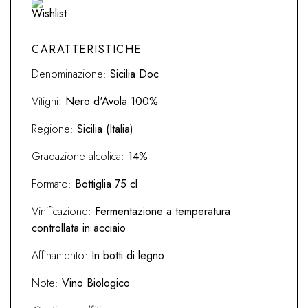
2021
Baglio
di
CARATTERISTICHE
Grìsi
Denominazione:
Sicilia Doc
quantità
Vitigni:
Nero d'Avola 100%
Regione:
Sicilia (Italia)
Gradazione alcolica:
14%
Formato:
Bottiglia 75 cl
Vinificazione:
Fermentazione a temperatura
controllata in acciaio
Affinamento:
In botti di legno
Note:
Vino Biologico