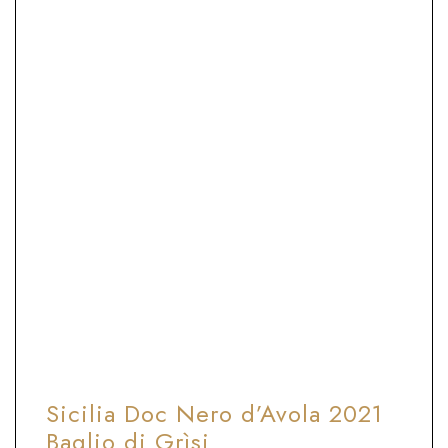
16°-20°C
Ballon - Calice Ampio
Perfetto da bere subito, ma può evolvere
nel tempo se tenuto a riposare
ABBINAMENTO CIBO E VINO
Ideale con primi di carne, selvaggina,
carne rossa alla griglia e arrosto, formaggi
semi-stagionati
Sicilia Doc Nero d’Avola 2021
Baglio di Grìsi