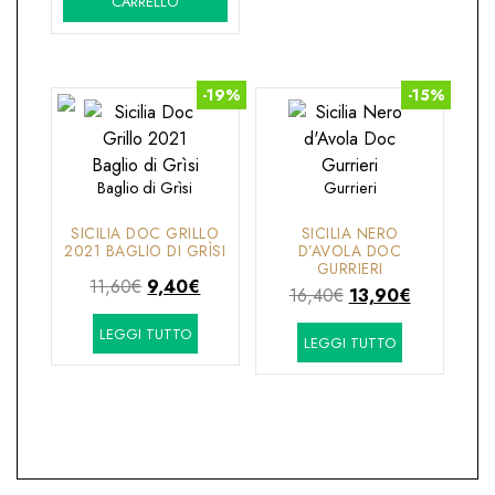
CARRELLO
era:
è:
25,90€.
21,95€.
-19%
-15%
Baglio di Grìsi
Gurrieri
SICILIA DOC GRILLO
SICILIA NERO
2021 BAGLIO DI GRÌSI
D’AVOLA DOC
GURRIERI
Il
Il
11,60
€
9,40
€
Il
Il
16,40
€
13,90
€
prezzo
prezzo
prezzo
prezzo
LEGGI TUTTO
originale
attuale
LEGGI TUTTO
originale
attuale
era:
è:
era:
è:
11,60€.
9,40€.
16,40€.
13,90€.