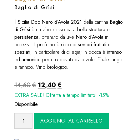
Baglio di Grìsi
Il
Sicilia Doc Nero d’Avola 2021
della cantina
Baglio
di Grìsi
è un vino rosso dalla
bella struttura
e
persistenza
, ottenuto da uve
Nero d’Avola
in
purezza. Il profumo è ricco di
sentori fruttati e
speziati
, in particolare di ciliegia; in bocca è
intenso
ed
armonico
per una bevuta piacevole. Finale lungo
e tannico. Vino biologico.
Il
Il
14,60
€
12,40
€
prezzo
prezzo
EXTRA SALE! Offerta a tempo limitato! -15%
originale
attuale
Disponibile
era:
è:
Sicilia
Alternative:
AGGIUNGI AL CARRELLO
14,60€.
12,40€.
Doc
Nero
d'Avola