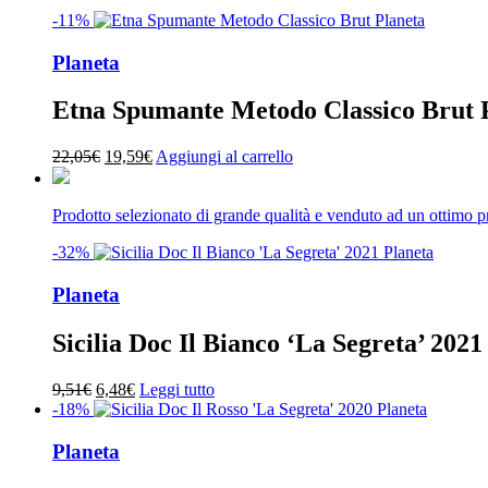
11,48€.
9,75€.
-11%
Planeta
Etna Spumante Metodo Classico Brut 
Il
Il
22,05
€
19,59
€
Aggiungi al carrello
prezzo
prezzo
originale
attuale
era:
è:
Prodotto selezionato di grande qualità e venduto ad un ottimo 
22,05€.
19,59€.
-32%
Planeta
Sicilia Doc Il Bianco ‘La Segreta’ 2021
Il
Il
9,51
€
6,48
€
Leggi tutto
prezzo
prezzo
-18%
originale
attuale
era:
è:
Planeta
9,51€.
6,48€.