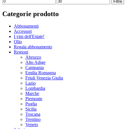
Prezzo
Prezzo
Filtra
Min
Max
Categorie prodotto
Abbonamenti
Accessori
I vini dell'Estate!
Olio
Regala abbonamento
Regioni
Abruzzo
Alto Adige
Campania
Emilia Romagna
Friuli Venezia Giulia
Lazio
Lombardia
Marche
Piemonte
Puglia
Sicilia
Toscana
Trentino
Veneto