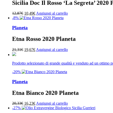
Sicilia Doc Il Rosso ‘La Segreta’ 2020 
Il
Il
12,87
€
10,49
€
Aggiungi al carrello
prezzo
prezzo
-8%
originale
attuale
era:
è:
Planeta
12,87€.
10,49€.
Etna Rosso 2020 Planeta
Il
Il
21,31
€
19,67
€
Aggiungi al carrello
prezzo
prezzo
originale
attuale
era:
è:
Prodotto selezionato di grande qualità e venduto ad un ottimo 
21,31€.
19,67€.
-20%
Planeta
Etna Bianco 2020 Planeta
Il
Il
20,33
€
16,23
€
Aggiungi al carrello
prezzo
prezzo
-27%
originale
attuale