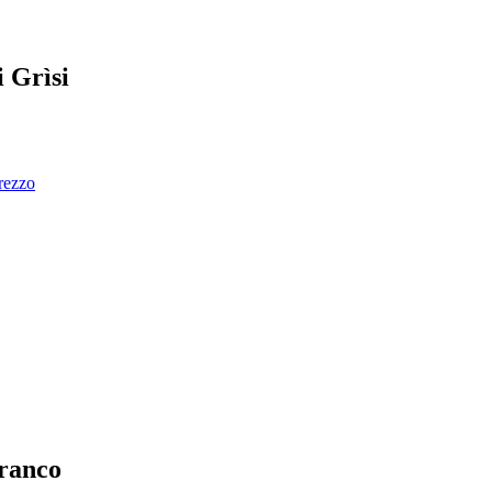
i Grìsi
prezzo
rranco