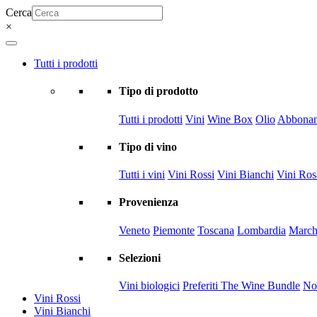
Cerca
×
Tutti i prodotti
Tipo di prodotto
Tutti i prodotti
Vini
Wine Box
Olio
Abbonam
Tipo di vino
Tutti i vini
Vini Rossi
Vini Bianchi
Vini Ros
Provenienza
Veneto
Piemonte
Toscana
Lombardia
March
Selezioni
Vini biologici
Preferiti The Wine Bundle
Nov
Vini Rossi
Vini Bianchi