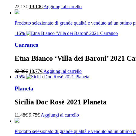
Il
Il
22,13
€
19,10
€
Aggiungi al carrello
prezzo
prezzo
originale
attuale
era:
è:
Prodotto selezionato di grande qualità e venduto ad un ottimo 
22,13€.
19,10€.
-16%
Carranco
Etna Bianco ‘Villa dei Baroni’ 2021 C
Il
Il
22,30
€
18,77
€
Aggiungi al carrello
prezzo
prezzo
-15%
originale
attuale
era:
è:
Planeta
22,30€.
18,77€.
Sicilia Doc Rosè 2021 Planeta
Il
Il
11,48
€
9,75
€
Aggiungi al carrello
prezzo
prezzo
originale
attuale
era:
è:
Prodotto selezionato di grande qualità e venduto ad un ottimo 