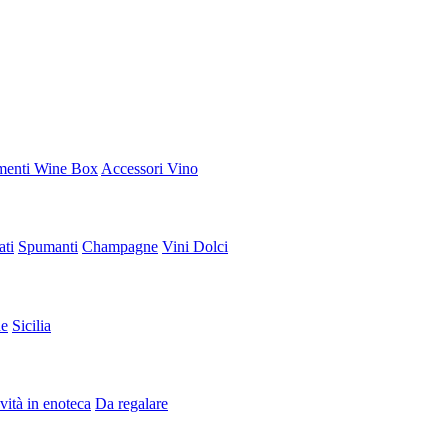
enti Wine Box
Accessori Vino
ati
Spumanti
Champagne
Vini Dolci
e
Sicilia
ità in enoteca
Da regalare