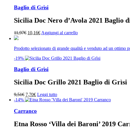
originale
attuale
era:
è:
Baglio di Grìsi
12,87€.
10,16€.
Sicilia Doc Nero d’Avola 2021 Baglio d
Il
Il
11,97
€
10,16
€
Aggiungi al carrello
prezzo
prezzo
originale
attuale
era:
è:
Prodotto selezionato di grande qualità e venduto ad un ottimo 
11,97€.
10,16€.
-19%
Baglio di Grìsi
Sicilia Doc Grillo 2021 Baglio di Grìsi
Il
Il
9,51
€
7,70
€
Leggi tutto
prezzo
prezzo
-14%
originale
attuale
era:
è:
Carranco
9,51€.
7,70€.
Etna Rosso ‘Villa dei Baroni’ 2019 Ca