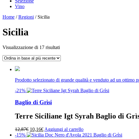
Selezione
Vino
Home
/
Regioni
/ Sicilia
Sicilia
Ordina
Visualizzazione di 17 risultati
in
base
al
più
recente
Prodotto selezionato di grande qualità e venduto ad un ottimo 
-21%
Baglio di Grìsi
Terre Siciliane Igt Syrah Baglio di Grì
Il
Il
12,87
€
10,16
€
Aggiungi al carrello
prezzo
prezzo
-15%