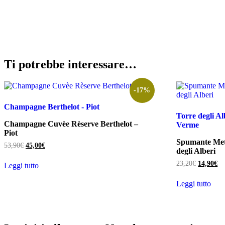
Ti potrebbe interessare…
-17%
Champagne Berthelot - Piot
Torre degli Al
Champagne Cuvèe Rèserve Berthelot –
Verme
Piot
Spumante Met
Il
Il
53,90
€
45,00
€
degli Alberi
prezzo
prezzo
originale
attuale
Il
Il
23,20
€
14,90
€
Leggi tutto
era:
è:
prezzo
pr
53,90€.
45,00€.
originale
at
Leggi tutto
era:
è:
23,20€.
14