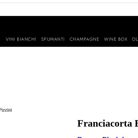
I
VINI BIANCHI
SPUMANTI
CHAMPAGNE
WINE BOX
OL
Pizzini
Franciacorta B