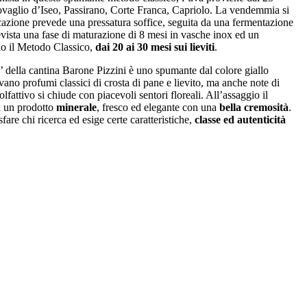
rovaglio d’Iseo, Passirano, Corte Franca, Capriolo. La vendemmia si
cazione prevede una pressatura soffice, seguita da una fermentazione
evista una fase di maturazione di 8 mesi in vasche inox ed un
do il Metodo Classico,
dai 20 ai 30 mesi sui lieviti
.
’ della cantina Barone Pizzini è uno spumante dal colore giallo
rivano profumi classici di crosta di pane e lievito, ma anche note di
 olfattivo si chiude con piacevoli sentori floreali. All’assaggio il
a un prodotto
minerale
, fresco ed elegante con una
bella cremosità
.
fare chi ricerca ed esige certe caratteristiche,
classe ed autenticità