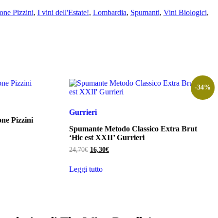
one Pizzini
,
I vini dell'Estate!
,
Lombardia
,
Spumanti
,
Vini Biologici
,
-34%
Gurrieri
ne Pizzini
Spumante Metodo Classico Extra Brut
‘Hic est XXII’ Gurrieri
Il
Il
24,70
€
16,30
€
prezzo
prezzo
originale
attuale
Leggi tutto
era:
è:
24,70€.
16,30€.