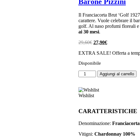
Barone Pizzini
Il Franciacorta Brut ‘Golf 192
carattere. Vuole celebrare il b
golf. Al naso profumi floreali e 
ai 30 mesi
.
Il
Il
29,60
€
27,90
€
prezzo
prezzo
EXTRA SALE! Offerta a tempo
originale
attuale
era:
è:
Disponibile
29,60€.
27,90€.
Franciacorta
Aggiungi al carrello
Brut
'Golf
1927'
Barone
Wishlist
Pizzini
quantità
CARATTERISTICHE
Denominazione:
Franciacort
 di verdure e pesce. Si sposa
Vitigni:
Chardonnay 100%