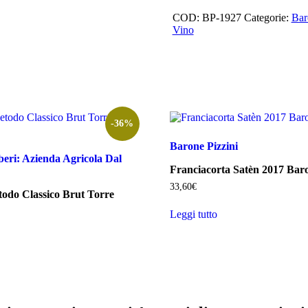
COD:
BP-1927
Categorie:
Bar
Vino
-36%
Barone Pizzini
beri: Azienda Agricola Dal
Franciacorta Satèn 2017 Baro
33,60
€
odo Classico Brut Torre
Leggi tutto
ezzo
tuale
,90€.