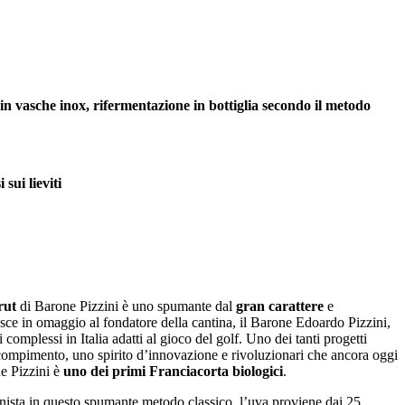
n vasche inox, rifermentazione in bottiglia secondo il metodo
 sui lieviti
rut
di Barone Pizzini è uno spumante dal
gran carattere
e
asce in omaggio al fondatore della cantina, il Barone Edoardo Pizzini,
complessi in Italia adatti al gioco del golf. Uno dei tanti progetti
 compimento, uno spirito d’innovazione e rivoluzionari che ancora oggi
e Pizzini è
uno dei primi Franciacorta biologici
.
nista in questo spumante metodo classico, l’uva proviene dai 25