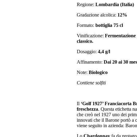
Regione:
Lombardia (Italia)
Gradazione alcolica:
12%
Formato:
bottiglia 75 cl
Vinificazione:
Fermentazione i
classico.
Dosaggio:
4,4 g/l
Affinamento:
Dai 20 ai 30 mesi
Note:
Biologico
Contiene solfiti
Il
‘Golf 1927’ Franciacorta B
freschezza
. Questa etichetta n
che creò nel 1927 uno dei primi 
innovati che il Barone portò a
viene seguito in azienda: Baron
Lo
Chardonnay
fa da protago