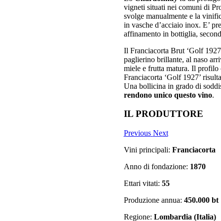
vigneti situati nei comuni di P
svolge manualmente e la vinifi
in vasche d’acciaio inox. E’ pr
affinamento in bottiglia, secon
Il Franciacorta Brut ‘Golf 1927
paglierino brillante, al naso ar
miele e frutta matura. Il profilo
Franciacorta ‘Golf 1927’ risult
Una bollicina in grado di soddis
rendono unico questo vino
.
IL PRODUTTORE
Previous
Next
Vini principali:
Franciacorta
Anno di fondazione:
1870
Ettari vitati:
55
Produzione annua:
450.000 bt
Regione:
Lombardia (Italia)