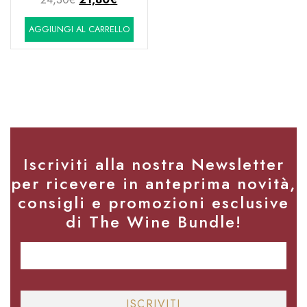
prezzo
prezzo
AGGIUNGI AL CARRELLO
originale
attuale
era:
è:
24,30€.
21,80€.
Iscriviti alla nostra Newsletter
per ricevere in anteprima novità,
consigli e promozioni esclusive
di The Wine Bundle!