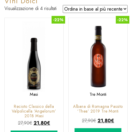
Vini Dolci
Ordina
Visualizzazione di 4 risultati
in
-22%
-22%
base
al
più
recente
Masi
Tre Monti
Recioto Classico della
Albana di Romagna Passito
Valpolicella ‘Angelorum’
‘Thea’ 2019 Tre Monti
2018 Masi
Il
Il
27,90
€
21,80
€
Il
Il
27,90
€
21,80
€
prezzo
prezzo
prezzo
prezzo