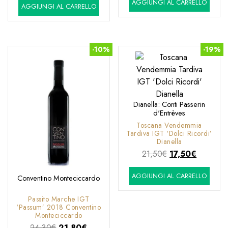
AGGIUNGI AL CARRELLO
originale
attuale
AGGIUNGI AL CARRELLO
originale
attuale
era:
è:
era:
è:
27,90€.
21,80€.
27,90€.
21,80€.
-10%
-19%
Dianella: Conti Passerin
d'Entrèves
Toscana Vendemmia
Tardiva IGT ‘Dolci Ricordi’
Dianella
Il
Il
21,50
€
17,50
€
prezzo
prezzo
AGGIUNGI AL CARRELLO
originale
attuale
Conventino Monteciccardo
era:
è:
Passito Marche IGT
21,50€.
17,50€.
‘Passum’ 2018 Conventino
Monteciccardo
Il
Il
24,30
€
21,80
€