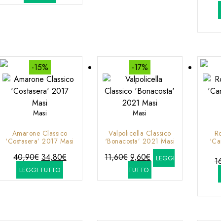
era:
è:
era:
è:
19,95€.
16,60€.
22,40€.
14,70€.
-15%
-17%
Masi
Masi
Amarone Classico
Valpolicella Classico
Ro
‘Costasera’ 2017 Masi
‘Bonacosta’ 2021 Masi
‘Ca
Il
Il
Il
Il
40,90
€
34,80
€
11,60
€
9,60
€
LEGGI
1
prezzo
prezzo
prezzo
prezzo
LEGGI TUTTO
TUTTO
originale
attuale
originale
attuale
era:
è:
era:
è:
40,90€.
34,80€.
11,60€.
9,60€.