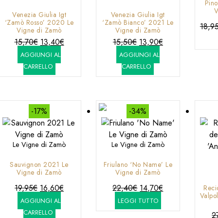
Pino
V
Venezia Giulia Igt
Venezia Giulia Igt
‘Zamò Rosso’ 2020 Le
‘Zamò Bianco’ 2021 Le
18,9
Vigne di Zamò
Vigne di Zamò
Il
Il
Il
Il
15,70
€
13,40
€
15,50
€
13,90
€
prezzo
prezzo
prezzo
prezzo
AGGIUNGI AL
AGGIUNGI AL
originale
attuale
originale
attuale
CARRELLO
CARRELLO
era:
è:
era:
è:
15,70€.
13,40€.
15,50€.
13,90€.
-17%
-34%
Le Vigne di Zamò
Le Vigne di Zamò
Sauvignon 2021 Le
Friulano ‘No Name’ Le
Vigne di Zamò
Vigne di Zamò
Il
Il
Il
Il
19,95
€
16,60
€
22,40
€
14,70
€
Reci
Valpo
prezzo
prezzo
prezzo
prezzo
AGGIUNGI AL
LEGGI TUTTO
originale
attuale
originale
attuale
CARRELLO
2