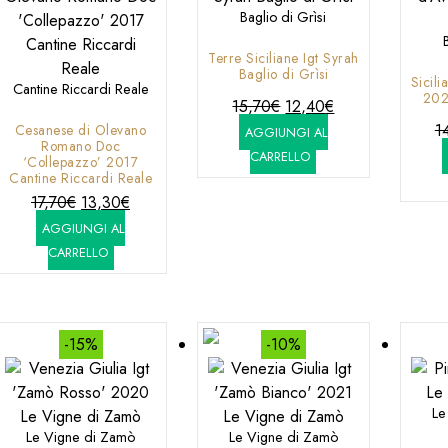
Baglio di Grìsi
Terre Siciliane Igt Syrah
Baglio di Grìsi
Sicil
Cantine Riccardi Reale
202
Il
Il
15,70
€
12,40
€
prezzo
prezzo
1
Cesanese di Olevano
AGGIUNGI AL
Romano Doc
originale
attuale
CARRELLO
‘Collepazzo’ 2017
era:
è:
Cantine Riccardi Reale
Il
Il
15,70€.
12,40€.
17,70
€
13,30
€
prezzo
prezzo
AGGIUNGI AL
originale
attuale
CARRELLO
era:
è:
17,70€.
13,30€.
-15%
-10%
Le
Le Vigne di Zamò
Le Vigne di Zamò