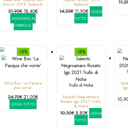
11,2
Rocco’ 2019 Tedeschi
Tedeschi
Il
Il
Il
Il
21,90
€
18,40
€
14,20
€
11,90
€
LEGGI
prezzo
prezzo
prezzo
prezzo
AGGIUNGI AL
TUTTO
originale
attuale
originale
attuale
CARRELLO
era:
è:
era:
è:
21,90€.
18,40€.
14,20€.
11,90€.
-15%
-15%
Wine Box ‘La Pasqua
Sal
Trullo di Noha
che vorrei’
Igp
Il
Il
24,70
€
21,00
€
Salento Negroamaro
10,9
Rosato Igp 2021 Trullo
prezzo
prezzo
LEGGI TUTTO
di Noha
originale
attuale
Il
Il
10,30
€
8,80
€
LEGGI
era:
è:
prezzo
prezzo
TUTTO
24,70€.
21,00€.
originale
attuale