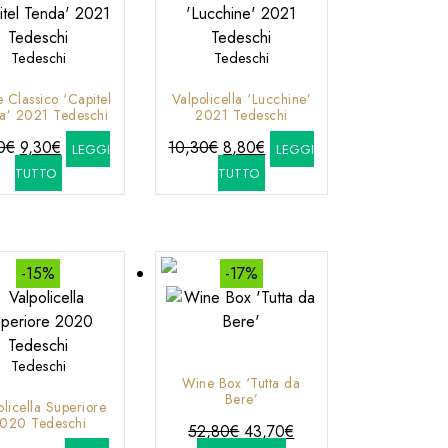
Tedeschi
Tedeschi
 Classico ‘Capitel
Valpolicella ‘Lucchine’
a’ 2021 Tedeschi
2021 Tedeschi
Il
Il
Il
Il
0
€
9,30
€
10,30
€
8,80
€
LEGGI
LEGGI
prezzo
prezzo
prezzo
prezzo
TUTTO
TUTTO
originale
attuale
originale
attuale
era:
è:
era:
è:
11,00€.
9,30€.
10,30€.
8,80€.
-15%
-17%
Tedeschi
Wine Box ‘Tutta da
Bere’
olicella Superiore
020 Tedeschi
Il
Il
52,80
€
43,70
€