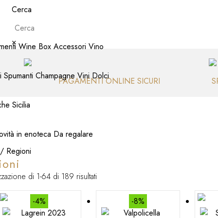
Cerca
×
menti Wine Box
Accessori Vino
i
Spumanti
Champagne
Vini Dolci
PAGAMENTI ONLINE SICURI
S
che
Sicilia
vità in enoteca
Da regalare
/ Regioni
ioni
Ordina
zzazione di 1-64 di 189 risultati
in
base
-4%
-8%
al