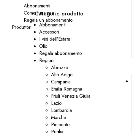
Abbonamenti
Categorie prodotto
Come funziona
Regala un abbonamento
Abbonamenti
Produttori
Accessori
I vini dell'Estate!
Olio
Regala abbonamento
Regioni
Abruzzo
Alto Adige
Campania
Emilia Romagna
Friuli Venezia Giulia
Lazio
Lombardia
Marche
Piemonte
Puglia