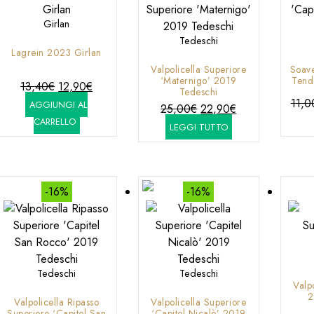
più
recente
Girlan
Tedeschi
Lagrein 2023 Girlan
Valpolicella Superiore
Soave
‘Maternigo’ 2019
Tend
Il
Il
13,40
€
12,90
€
Tedeschi
prezzo
prezzo
11,0
AGGIUNGI AL
Il
Il
25,00
€
22,90
€
originale
attuale
CARRELLO
prezzo
prezzo
LEGGI TUTTO
era:
è:
originale
attuale
13,40€.
12,90€.
era:
è:
25,00€.
22,90€.
-16%
-16%
Tedeschi
Tedeschi
Valp
2
Valpolicella Ripasso
Valpolicella Superiore
Superiore ‘Capitel San
‘Capitel Nicalò’ 2019