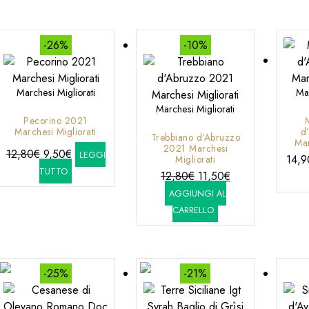
era:
è:
10,30€.
8,80€.
-26%
-10%
Marchesi Migliorati
Mar
Marchesi Migliorati
Pecorino 2021
Marchesi Migliorati
d
Trebbiano d’Abruzzo
Mar
2021 Marchesi
Il
Il
12,80
€
9,50
€
LEGGI
14,9
Migliorati
prezzo
prezzo
TUTTO
Il
Il
12,80
€
11,50
€
originale
attuale
prezzo
prezzo
AGGIUNGI AL
era:
è:
originale
attuale
CARRELLO
12,80€.
9,50€.
era:
è:
12,80€.
11,50€.
-25%
-21%