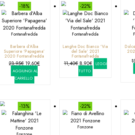
-18%
-22%
Fontanafredda
Fontanafredda
Barbera d’Alba
Langhe Doc Bianco ‘Via
Dolce
Superiore ‘Papagena’
del Sale’ 2021
202
2020 Fontanafredda
Fontanafredda
1
Il
Il
Il
Il
23,95
€
19,60
€
11,40
€
8,90
€
LEGGI
prezzo
prezzo
prezzo
prezzo
AGGIUNGI AL
TUTTO
originale
attuale
originale
attuale
CARRELLO
era:
è:
era:
è:
23,95€.
19,60€.
11,40€.
8,90€.
-13%
-22%
Fonzone
Fonzone