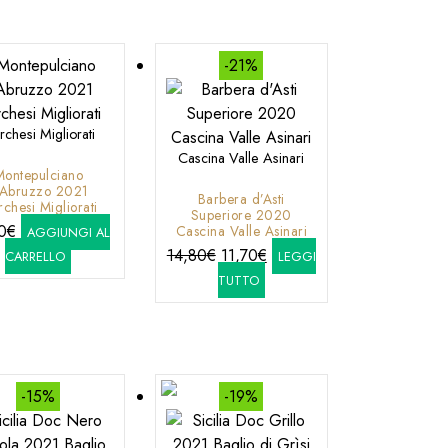
10,80€.
9,00€.
-21%
chesi Migliorati
Cascina Valle Asinari
Montepulciano
’Abruzzo 2021
Barbera d’Asti
chesi Migliorati
Superiore 2020
0
€
Cascina Valle Asinari
AGGIUNGI AL
Il
Il
14,80
€
11,70
€
CARRELLO
LEGGI
prezzo
prezzo
TUTTO
originale
attuale
era:
è:
14,80€.
11,70€.
-15%
-19%