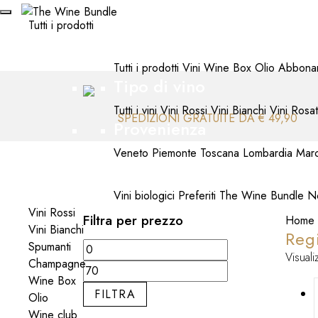
Tutti i prodotti
Tipo di prodotto
Tutti i prodotti
Vini
Wine Box
Olio
Abbona
Tipo di vino
Tutti i vini
Vini Rossi
Vini Bianchi
Vini Rosat
SPEDIZIONI GRATUITE DA € 49,90
Provenienza
Veneto
Piemonte
Toscana
Lombardia
Mar
Selezioni
Vini biologici
Preferiti The Wine Bundle
No
Vini Rossi
Filtra per prezzo
Home
Vini Bianchi
Reg
Spumanti
Prezzo
Prezzo
Visuali
Champagne
Min
Max
Wine Box
FILTRA
Olio
Wine club