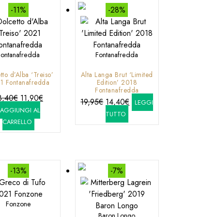
-11%
-28%
Fontanafredda
Fontanafredda
tto d’Alba ‘Treiso’
Alta Langa Brut ‘Limited
1 Fontanafredda
Edition’ 2018
Fontanafredda
Il
Il
3,40
€
11,90
€
Il
Il
19,95
€
14,40
€
LEGGI
prezzo
prezzo
AGGIUNGI AL
prezzo
prezzo
TUTTO
originale
attuale
CARRELLO
originale
attuale
era:
è:
era:
è:
13,40€.
11,90€.
19,95€.
14,40€.
-13%
-7%
Fonzone
Baron Longo