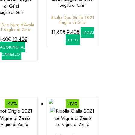
Baglio di Grìsi
Baglio di Grìsi
Sicilia Doc Grillo 2021
Baglio di Grìsi
ia Doc Nero d’Avola
1 Baglio di Grìsi
Il
Il
11,60
€
9,40
€
LEGGI
Il
Il
prezzo
prezzo
4,60
€
12,40
€
TUTTO
prezzo
prezzo
originale
attuale
AGGIUNGI AL
originale
attuale
era:
è:
CARRELLO
era:
è:
11,60€.
9,40€.
14,60€.
12,40€.
-32%
-12%
 Vigne di Zamò
Le Vigne di Zamò