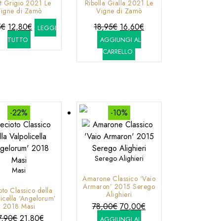
t Grigio 2021 Le
Ribolla Gialla 2021 Le
igne di Zamò
Vigne di Zamò
Il
Il
Il
Il
5
€
12,80
€
18,95
€
16,60
€
LEGGI
prezzo
prezzo
prezzo
prezzo
TUTTO
AGGIUNGI AL
originale
attuale
originale
attuale
CARRELLO
era:
è:
era:
è:
18,95€.
12,80€.
18,95€.
16,60€.
-22%
-10%
Serego Alighieri
Masi
Amarone Classico ‘Vaio
Armaron’ 2015 Serego
oto Classico della
Alighieri
licella ‘Angelorum’
Il
Il
78,00
€
70,00
€
2018 Masi
Il
Il
prezzo
prezzo
7,90
€
21,80
€
AGGIUNGI AL