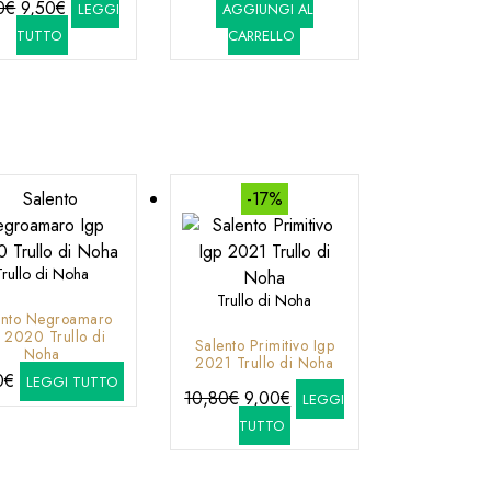
Il
Il
prezzo
prezzo
0
€
9,50
€
LEGGI
AGGIUNGI AL
prezzo
prezzo
originale
attuale
TUTTO
CARRELLO
originale
attuale
era:
è:
era:
è:
52,80€.
43,70€.
11,20€.
9,50€.
-17%
Trullo di Noha
Trullo di Noha
ento Negroamaro
 2020 Trullo di
Salento Primitivo Igp
Noha
2021 Trullo di Noha
0
€
LEGGI TUTTO
Il
Il
10,80
€
9,00
€
LEGGI
prezzo
prezzo
TUTTO
originale
attuale
era:
è: