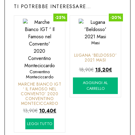
TI POTREBBE INTERESSARE…
-25%
-20%
Masi
LUGANA ‘BELDOSSO’
2021 MASI
Il
Il
18,90
€
15,20
€
Conventino
prezzo
prezzo
Monteciccardo
AGGIUNGI AL
originale
attuale
MARCHE BIANCO IGT
CARRELLO
‘ IL FAMOSO NEL
era:
è:
CONVENTO’ 2020
18,90€.
15,20€.
CONVENTINO
MONTECICCARDO
Il
Il
13,90
€
10,40
€
prezzo
prezzo
LEGGI TUTTO
originale
attuale
era:
è: