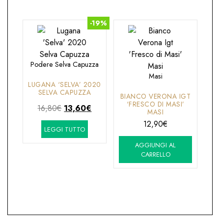
13,90€.
10,40€.
-19%
Podere Selva Capuzza
Masi
LUGANA ‘SELVA’ 2020
SELVA CAPUZZA
BIANCO VERONA IGT
‘FRESCO DI MASI’
Il
Il
16,80
€
13,60
€
MASI
prezzo
prezzo
12,90
€
LEGGI TUTTO
originale
attuale
era:
è:
AGGIUNGI AL
16,80€.
13,60€.
CARRELLO