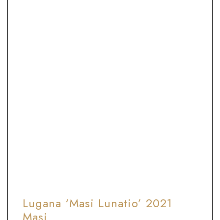
8°C
Calice apertura standard
Perfetto da bere subito
ABBINAMENTO CIBO E VINO
Da aperitivo. Antipasti leggeri, piatti a
base di pesce, crostacei, carni bianche e
verdure.
Lugana ‘Masi Lunatio’ 2021
Masi