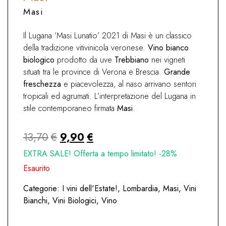
Masi
Il Lugana ‘Masi Lunatio’ 2021 di Masi è un classico
della tradizione vitivinicola veronese.
Vino bianco
biologico
prodotto da uve
Trebbiano
nei vigneti
situati tra le province di Verona e Brescia.
Grande
freschezza
e piacevolezza, al naso arrivano sentori
tropicali ed agrumati. L’interpretazione del Lugana in
stile contemporaneo firmata
Masi
.
Il
Il
13,70
€
9,90
€
prezzo
prezzo
EXTRA SALE! Offerta a tempo limitato! -28%
originale
attuale
Esaurito
era:
è:
Categorie:
I vini dell'Estate!
,
Lombardia
,
Masi
,
Vini
13,70€.
9,90€.
Bianchi
,
Vini Biologici
,
Vino