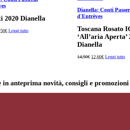
ves
Dianella: Conti Passer
d'Entrèves
i 2020 Dianella
Toscana Rosato 
Il
,50
€
Leggi tutto
‘All’aria Aperta’
ezzo
prezzo
ginale
attuale
Dianella
:
è:
,50€.
10,50€.
Il
Il
14,90
€
12,60
€
Leggi tutto
prezzo
prezzo
originale
attuale
era:
è:
14,90€.
12,60€.
re in anteprima novità, consigli e promozion