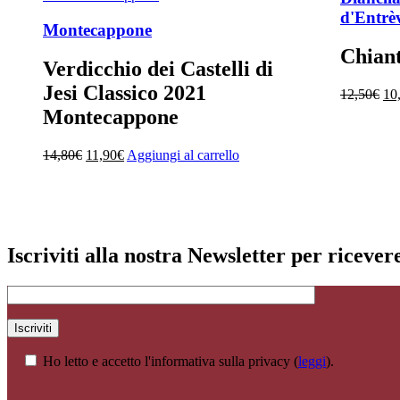
d'Entrè
Montecappone
Chiant
Verdicchio dei Castelli di
Jesi Classico 2021
Il
12,50
€
10
pr
Montecappone
ori
era
Il
Il
14,80
€
11,90
€
Aggiungi al carrello
12
prezzo
prezzo
originale
attuale
era:
è:
14,80€.
11,90€.
Iscriviti alla nostra Newsletter per riceve
Ho letto e accetto l'informativa sulla privacy (
leggi
).