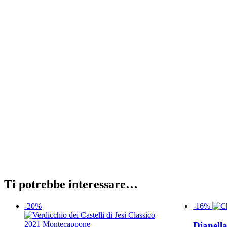
Giallo paglierino tenue
Aromi di piccoli fiori bianchi e frutta fresca, dai cenni agruma
Fresco e minerale con un buon bilanciamento tra acidità e strut
piacevolmente sapido.
Come servirlo e quando?
10-12°C
Calice apertura standard
Perfetto da bere subito, ma può evolvere se tenuto a riposare
Abbinamento cibo e vino
Ideale per l'aperitivo. Da accompagnare con carni bianche, pesce
Ti potrebbe interessare…
-20%
-16%
Dianella