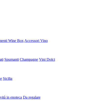
enti Wine Box
Accessori Vino
ati
Spumanti
Champagne
Vini Dolci
e
Sicilia
ità in enoteca
Da regalare