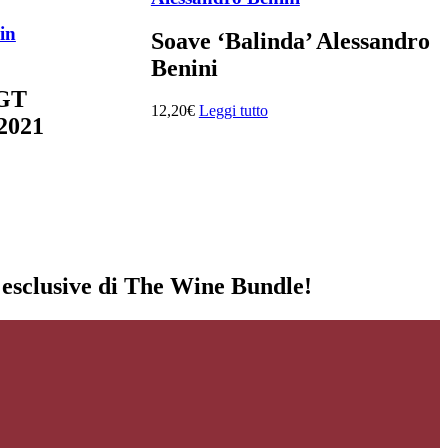
in
Soave ‘Balinda’ Alessandro
Benini
IGT
12,20
€
Leggi tutto
 2021
i esclusive di The Wine Bundle!