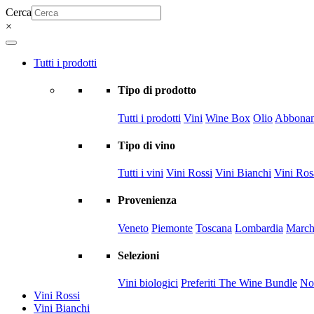
Cerca
×
Tutti i prodotti
Tipo di prodotto
Tutti i prodotti
Vini
Wine Box
Olio
Abbonam
Tipo di vino
Tutti i vini
Vini Rossi
Vini Bianchi
Vini Ros
Provenienza
Veneto
Piemonte
Toscana
Lombardia
March
Selezioni
Vini biologici
Preferiti The Wine Bundle
Nov
Vini Rossi
Vini Bianchi