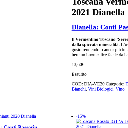
Toscana Verme
2021 Dianella
ti e di erbe aromatiche
tura. Finale elegante e
Dianella: Conti Pa
Il
Vermentino Toscano ‘Seren
dalla spiccata mineralità
. L’u
gusto rendendolo ancor più in
bere un buon calice facile da b
13,60
€
Esaurito
COD:
DIA-VE20
Categorie:
D
, crostacei e frutti di mare.
Bianchi
,
Vini Biologici
,
Vino
-15%
: Conti Passerin