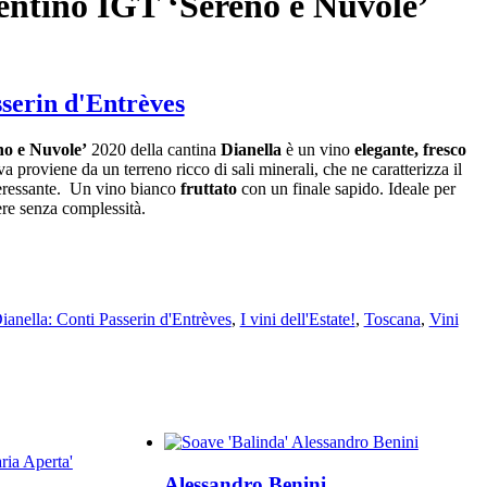
ntino IGT ‘Sereno e Nuvole’
sserin d'Entrèves
o e Nuvole’
2020 della cantina
Dianella
è un vino
elegante, fresco
va proviene da un terreno ricco di sali minerali, che ne caratterizza il
teressante. Un vino bianco
fruttato
con un finale sapido. Ideale per
ere senza complessità.
ianella: Conti Passerin d'Entrèves
,
I vini dell'Estate!
,
Toscana
,
Vini
Alessandro Benini