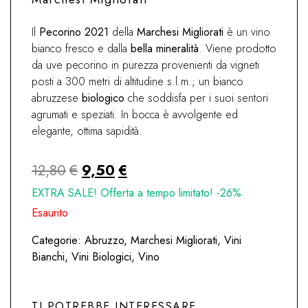
Il
Pecorino 2021
della
Marchesi Migliorati
è un vino
bianco fresco e dalla
bella mineralità
. Viene prodotto
da uve pecorino in purezza provenienti da vigneti
posti a 300 metri di altitudine s.l.m.; un bianco
abruzzese
biologico
che soddisfa per i suoi sentori
agrumati e speziati. In bocca è avvolgente ed
elegante, ottima sapidità.
Il
Il
12,80
€
9,50
€
prezzo
prezzo
EXTRA SALE! Offerta a tempo limitato! -26%
originale
attuale
Esaurito
era:
è:
Categorie:
Abruzzo
,
Marchesi Migliorati
,
Vini
12,80€.
9,50€.
Bianchi
,
Vini Biologici
,
Vino
TI POTREBBE INTERESSARE…