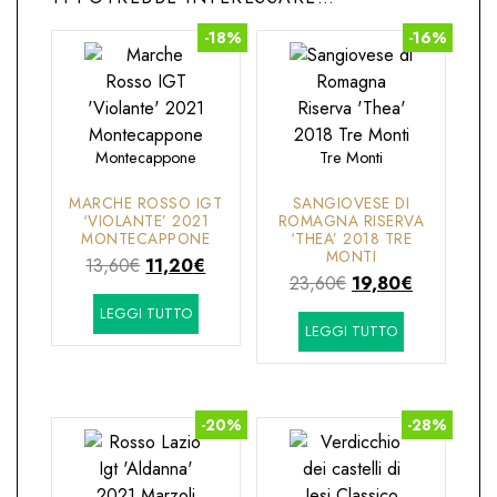
-18%
-16%
Montecappone
Tre Monti
MARCHE ROSSO IGT
SANGIOVESE DI
‘VIOLANTE’ 2021
ROMAGNA RISERVA
MONTECAPPONE
‘THEA’ 2018 TRE
MONTI
Il
Il
13,60
€
11,20
€
Il
Il
23,60
€
19,80
€
prezzo
prezzo
prezzo
prezzo
LEGGI TUTTO
originale
attuale
LEGGI TUTTO
originale
attuale
era:
è:
era:
è:
13,60€.
11,20€.
23,60€.
19,80€.
-20%
-28%