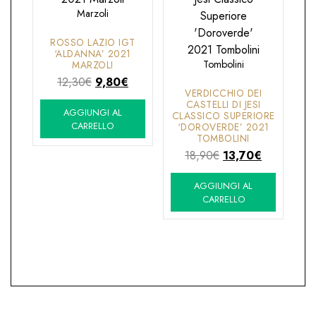
Marzoli
ROSSO LAZIO IGT
‘ALDANNA’ 2021
Tombolini
MARZOLI
Il
Il
12,30
€
9,80
€
VERDICCHIO DEI
prezzo
prezzo
CASTELLI DI JESI
AGGIUNGI AL
originale
attuale
CLASSICO SUPERIORE
CARRELLO
‘DOROVERDE’ 2021
era:
è:
TOMBOLINI
12,30€.
9,80€.
Il
Il
18,90
€
13,70
€
prezzo
prezzo
AGGIUNGI AL
originale
attuale
CARRELLO
era:
è:
18,90€.
13,70€.