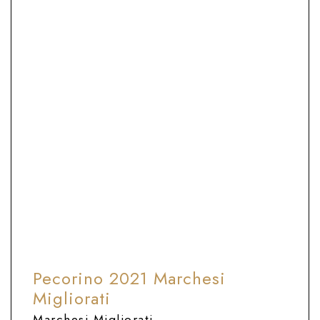
12°-14°C
Calice apertura standard
Perfetto da bere subito, ma può evolvere
nel tempo se tenuto a riposare
ABBINAMENTO CIBO E VINO
Da aperitivo, ideale con fritture,
formaggi freschi, antipasti di carne e pesce
Pecorino 2021 Marchesi
Migliorati
Marchesi Migliorati