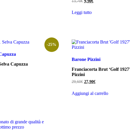
Il
Il
13,70
€
9,90
€
ezzo
prezzo
prezzo
tuale
originale
attuale
Leggi tutto
era:
è:
,80€.
13,70€.
9,90€.
-25%
 Capuzza
Barone Pizzini
Selva Capuzza
Franciacorta Brut ‘Golf 1927
Pizzini
zzo
ale
Il
Il
29,60
€
27,90
€
prezzo
prezzo
0€.
originale
attuale
Aggiungi al carrello
era:
è:
29,60€.
27,90€.
onato di grande qualità e
ottimo prezzo