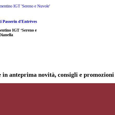
i Passerin d'Entrèves
entino IGT ‘Sereno e
Dianella
re in anteprima novità, consigli e promozion