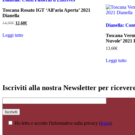
Toscana Rosato IGT ‘All’aria Aperta’ 2021
Dianella
Il
Il
14,90
€
12,60
€
Dianella: Cont
prezzo
prezzo
originale
attuale
Leggi tutto
Toscana Verm
era:
è:
Nuvole’ 2021 
14,90€.
12,60€.
13,60
€
Leggi tutto
Iscriviti alla nostra Newsletter per riceve
Ho letto e accetto l'informativa sulla privacy (
leggi
).