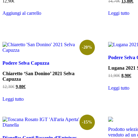
Il
Il
12,90
€
14,70
€
13,80
€
prezzo
pr
originale
at
Aggiungi al carrello
Leggi tutto
era:
è:
14,70€.
13
-20%
Podere Selva
Podere Selva Capuzza
Lugana 2021 
Chiaretto ‘San Donino’ 2021 Selva
Il
Il
11,90
€
8,90
€
Capuzza
prezzo
pre
originale
attu
Il
Il
12,30
€
9,80
€
Leggi tutto
era:
è:
prezzo
prezzo
11,90€.
8,9
originale
attuale
Leggi tutto
era:
è:
12,30€.
9,80€.
-15%
Prodotto selezi
venduto ad un 
Dianella: Conti Passerin d'Entrèves