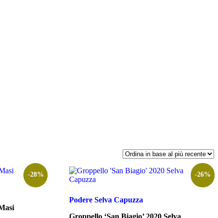
Min
Max
-28%
-26%
Podere Selva Capuzza
Masi
Groppello ‘San Biagio’ 2020 Selva