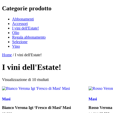
Categorie prodotto
Abbonamenti
Accessori
I vini dell'Estate!
Olio
Regala abbonamento
Selezione
Vino
Home
/ I vini dell'Estate!
I vini dell'Estate!
Ordina
Visualizzazione di 10 risultati
in
base
al
più
Masi
Masi
recente
Bianco Verona Igt ‘Fresco di Masi’ Masi
Rosso Verona 