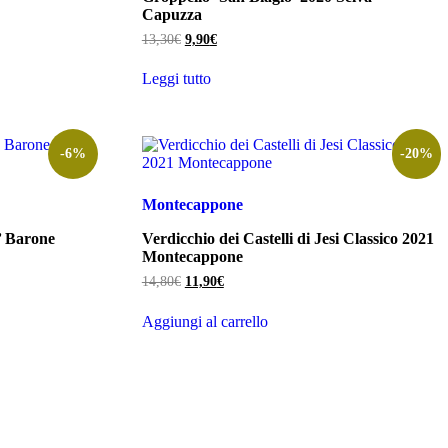
Capuzza
Il
Il
13,30
€
9,90
€
prezzo
prezzo
originale
attuale
Leggi tutto
era:
è:
13,30€.
9,90€.
-6%
-20%
Montecappone
’ Barone
Verdicchio dei Castelli di Jesi Classico 2021
Montecappone
Il
Il
14,80
€
11,90
€
prezzo
prezzo
originale
attuale
Aggiungi al carrello
era:
è:
14,80€.
11,90€.