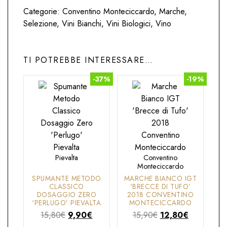
era:
è:
Categorie:
Conventino Monteciccardo
,
Marche
,
13,90€.
10,40€.
Selezione
,
Vini Bianchi
,
Vini Biologici
,
Vino
TI POTREBBE INTERESSARE…
-37%
-19%
Pievalta
Conventino
Monteciccardo
SPUMANTE METODO
MARCHE BIANCO IGT
CLASSICO
‘BRECCE DI TUFO’
DOSAGGIO ZERO
2018 CONVENTINO
‘PERLUGO’ PIEVALTA
MONTECICCARDO
Il
Il
Il
Il
15,80
€
9,90
€
15,90
€
12,80
€
prezzo
prezzo
prezzo
prezzo