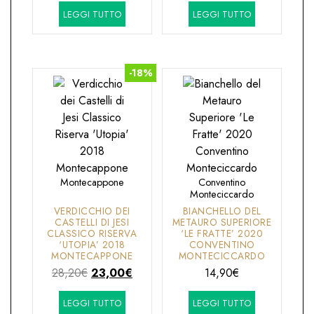
LEGGI TUTTO
LEGGI TUTTO
originale
attuale
originale
attuale
era:
è:
era:
è:
15,80€.
9,90€.
15,90€.
12,80€.
-18%
Montecappone
Conventino
Monteciccardo
VERDICCHIO DEI
BIANCHELLO DEL
CASTELLI DI JESI
METAURO SUPERIORE
CLASSICO RISERVA
‘LE FRATTE’ 2020
‘UTOPIA’ 2018
CONVENTINO
MONTECAPPONE
MONTECICCARDO
Il
Il
28,20
€
23,00
€
14,90
€
prezzo
prezzo
LEGGI TUTTO
LEGGI TUTTO
originale
attuale