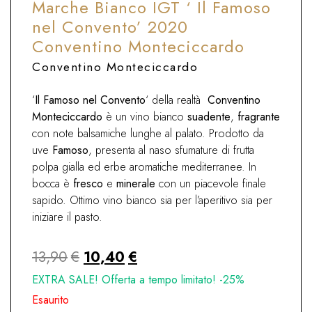
Marche Bianco IGT ‘ Il Famoso
nel Convento’ 2020
Conventino Monteciccardo
Conventino Monteciccardo
‘
Il Famoso nel Convento
‘ della realtà
Conventino
Monteciccardo
è un vino bianco
suadente
,
fragrante
con note balsamiche lunghe al palato. Prodotto da
uve
Famoso
, presenta al naso sfumature di frutta
polpa gialla ed erbe aromatiche mediterranee. In
bocca è
fresco
e
minerale
con un piacevole finale
sapido. Ottimo vino bianco sia per l’aperitivo sia per
iniziare il pasto.
Il
Il
13,90
€
10,40
€
prezzo
prezzo
EXTRA SALE! Offerta a tempo limitato! -25%
originale
attuale
Esaurito