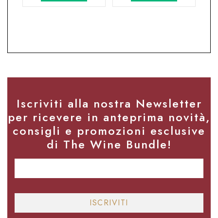
era:
è:
28,20€.
23,00€.
Iscriviti alla nostra Newsletter
per ricevere in anteprima novità,
consigli e promozioni esclusive
di The Wine Bundle!