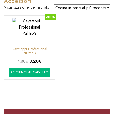
Accessori
Visualizzazione del risultato
-33%
Cavatappi Professional
Pulltap’s
Il
Il
4,80
€
3,20
€
prezzo
prezzo
AGGIUNGI AL CARRELLO
originale
attuale
era:
è:
4,80€.
3,20€.