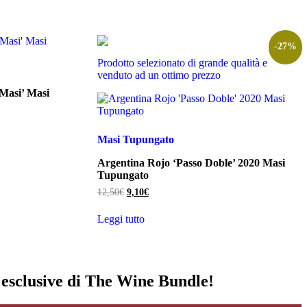
-27%
Prodotto selezionato di grande qualità e
venduto ad un ottimo prezzo
 Masi’ Masi
Masi Tupungato
Argentina Rojo ‘Passo Doble’ 2020 Masi
Tupungato
Il
Il
12,50
€
9,10
€
prezzo
prezzo
originale
attuale
Leggi tutto
era:
è:
12,50€.
9,10€.
i esclusive di The Wine Bundle!