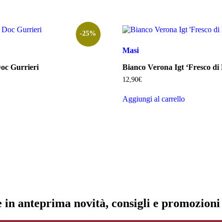
-25%
Masi
 Doc Gurrieri
Bianco Verona Igt ‘Fresco di
12,90
€
ezzo
tuale
Aggiungi al carrello
,30€.
re in anteprima novità, consigli e promozion