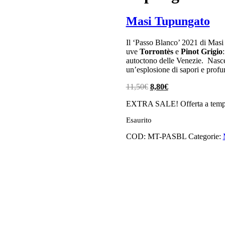
Masi Tupungato
Il ‘Passo Blanco’ 2021 di Masi
uve
Torrontès
e
Pinot Grigio
autoctono delle Venezie. Nasc
un’esplosione di sapori e prof
Il
Il
11,50
€
8,80
€
prezzo
prezzo
EXTRA SALE! Offerta a tempo
originale
attuale
era:
è:
Esaurito
11,50€.
8,80€.
COD:
MT-PASBL
Categorie:
 sashimi, carni bianche e