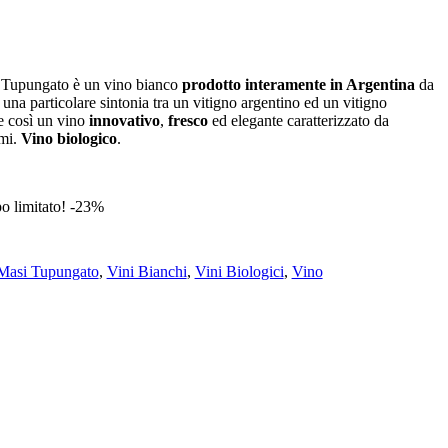
 Tupungato è un vino bianco
prodotto interamente in Argentina
da
: una particolare sintonia tra un vitigno argentino ed un vitigno
e così un vino
innovativo
,
fresco
ed elegante caratterizzato da
umi.
Vino biologico
.
 limitato! -23%
Masi Tupungato
,
Vini Bianchi
,
Vini Biologici
,
Vino