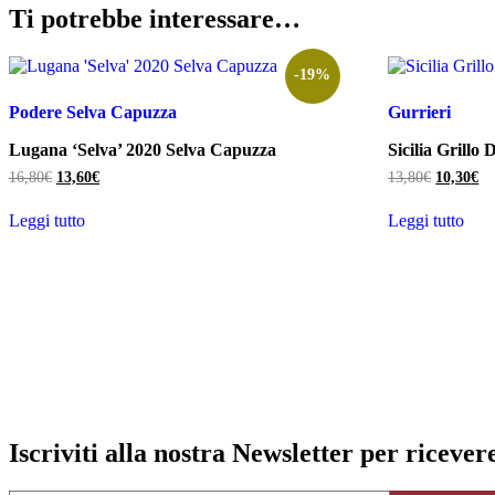
Ti potrebbe interessare…
-19%
Podere Selva Capuzza
Gurrieri
Lugana ‘Selva’ 2020 Selva Capuzza
Sicilia Grillo
Il
Il
Il
Il
16,80
€
13,60
€
13,80
€
10,30
€
prezzo
prezzo
prezzo
pr
originale
attuale
originale
at
Leggi tutto
Leggi tutto
era:
è:
era:
è:
16,80€.
13,60€.
13,80€.
10
Iscriviti alla nostra Newsletter per riceve