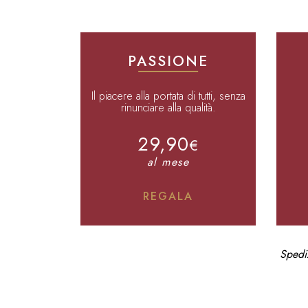
PASSIONE
Il piacere alla portata di tutti, senza
rinunciare alla qualità.
29,90
€
al mese
REGALA
Spediz