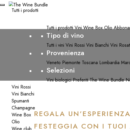
Tutti i prodotti
Tipo di prodotto
Tutti i prodotti
Vini
Wine Box
Olio
Abbona
Tipo di vino
Tutti i vini
Vini Rossi
Vini Bianchi
Vini Rosat
Provenienza
Veneto
Piemonte
Toscana
Lombardia
Mar
Selezioni
Vini biologici
Preferiti The Wine Bundle
No
Vini Rossi
Vini Bianchi
Spumanti
Champagne
REGALA UN’ESPERIENZA
Wine Box
Olio
FESTEGGIA CON I TUOI 
Wine club