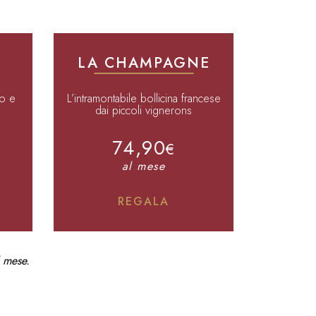
LA CHAMPAGNE
po e
L’intramontabile bollicina francese
dai piccoli vignerons
74,90
€
al mese
REGALA
l mese.