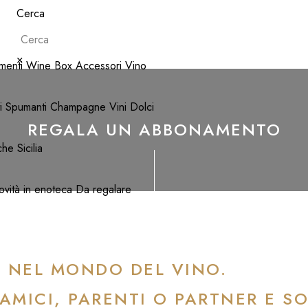
Cerca
×
menti Wine Box
Accessori Vino
i
Spumanti
Champagne
Vini Dolci
REGALA UN ABBONAMENTO
che
Sicilia
vità in enoteca
Da regalare
 NEL MONDO DEL VINO.
AMICI, PARENTI O PARTNER E S