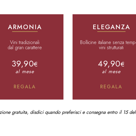
ARMONIA
ELEGANZA
Vini tradizionali
Bollicine italiane senza tem
dal gran carattere
vini strutturati
39,90
49,90
€
€
al mese
al mese
REGALA
REGALA
ione gratuita, disdici quando preferisci e consegna entro il 15 de