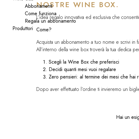
NOSTRE WINE BOX.
Abbonamenti
Come funziona
L’idea regalo innovativa ed esclusiva che consentirà
Regala un abbonamento
Produttori
Come?
Acquista un abbonamento a tuo nome e scrivi in fase
All’interno della wine box troverà la tua dedica p
Scegli la Wine Box che preferisci
Decidi quanti mesi vuoi regalare
Zero pensieri: al termine dei mesi che hai 
Dopo aver effettuato l’ordine ti invieremo un bigl
Hai un esi