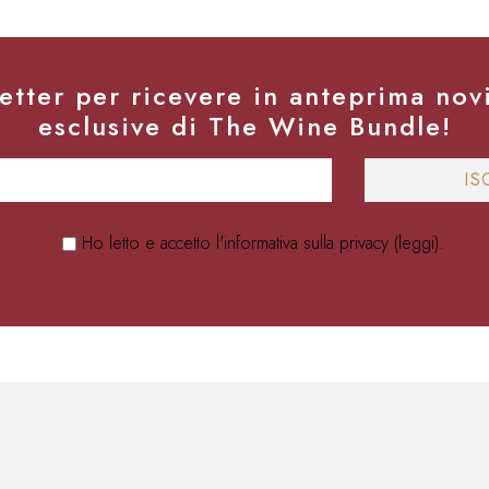
sletter per ricevere in anteprima nov
esclusive di The Wine Bundle!
Ho letto e accetto l'informativa sulla privacy (
leggi
).