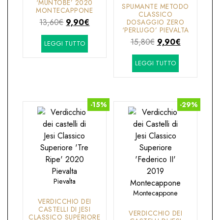
‘MUNTOBE’ 2020
SPUMANTE METODO
MONTECAPPONE
CLASSICO
Il
Il
13,60
€
9,90
€
DOSAGGIO ZERO
‘PERLUGO’ PIEVALTA
prezzo
prezzo
Il
Il
15,80
€
9,90
€
LEGGI TUTTO
originale
attuale
prezzo
prezzo
era:
è:
LEGGI TUTTO
originale
attuale
13,60€.
9,90€.
era:
è:
15,80€.
9,90€.
-15%
-29%
Pievalta
Montecappone
VERDICCHIO DEI
CASTELLI DI JESI
VERDICCHIO DEI
CLASSICO SUPERIORE