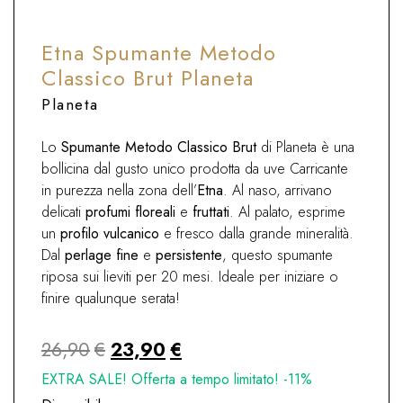
Etna Spumante Metodo
Classico Brut Planeta
Planeta
Lo
Spumante Metodo Classico Brut
di Planeta è una
bollicina dal gusto unico prodotta da uve Carricante
in purezza nella zona dell’
Etna
. Al naso, arrivano
delicati
profumi floreali
e
fruttati
. Al palato, esprime
un
profilo vulcanico
e fresco dalla grande mineralità.
Dal
perlage fine
e
persistente
, questo spumante
riposa sui lieviti per 20 mesi. Ideale per iniziare o
finire qualunque serata!
Il
Il
26,90
€
23,90
€
prezzo
prezzo
EXTRA SALE! Offerta a tempo limitato! -11%