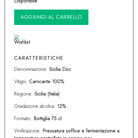
originale
attuale
Disponibile
era:
è:
Etna
Alternative:
AGGIUNGI AL CARRELLO
26,90€.
23,90€.
Spumante
Metodo
Classico
Brut
Planeta
quantità
CARATTERISTICHE
Denominazione:
Sicilia Doc
Vitigni:
Carricante 100%
Regione:
Sicilia (Italia)
Gradazione alcolica:
12%
Formato:
Bottiglia 75 cl
Vinificazione:
Pressatura soffice e fermentazione a