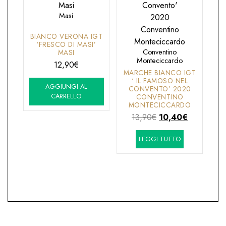
Masi
BIANCO VERONA IGT
‘FRESCO DI MASI’
Conventino
MASI
Monteciccardo
12,90
€
MARCHE BIANCO IGT
‘ IL FAMOSO NEL
AGGIUNGI AL
CONVENTO’ 2020
CARRELLO
CONVENTINO
MONTECICCARDO
Il
Il
13,90
€
10,40
€
prezzo
prezzo
LEGGI TUTTO
originale
attuale
era:
è:
13,90€.
10,40€.