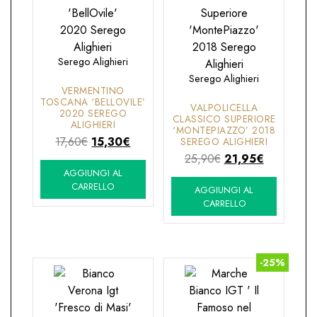
Serego Alighieri
Serego Alighieri
VERMENTINO
TOSCANA ‘BELLOVILE’
VALPOLICELLA
2020 SEREGO
CLASSICO SUPERIORE
ALIGHIERI
‘MONTEPIAZZO’ 2018
Il
Il
17,60
€
15,30
€
SEREGO ALIGHIERI
prezzo
prezzo
Il
Il
25,90
€
21,95
€
AGGIUNGI AL
originale
attuale
prezzo
prezzo
CARRELLO
AGGIUNGI AL
era:
è:
originale
attuale
CARRELLO
17,60€.
15,30€.
era:
è:
25,90€.
21,95€.
-25%