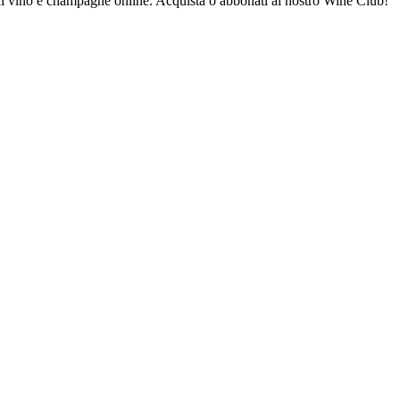
 di vino e champagne online. Acquista o abbonati al nostro Wine Club!