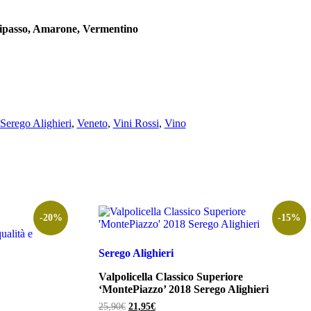
Ripasso, Amarone, Vermentino
Serego Alighieri
,
Veneto
,
Vini Rossi
,
Vino
-20%
-15%
ualità e
Serego Alighieri
Valpolicella Classico Superiore
‘MontePiazzo’ 2018 Serego Alighieri
Il
Il
25,90
€
21,95
€