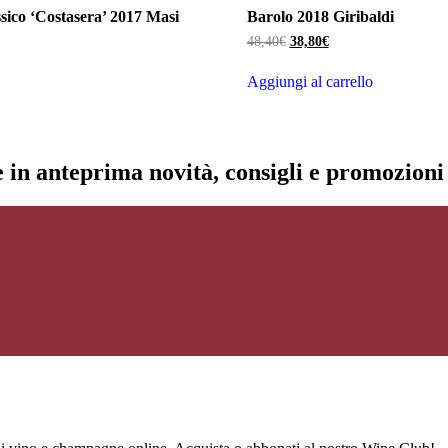
ico ‘Costasera’ 2017 Masi
Barolo 2018 Giribaldi
Il
Il
48,40
€
38,80
€
ezzo
prezzo
prezzo
tuale
originale
attuale
Aggiungi al carrello
era:
è:
,80€.
48,40€.
38,80€.
re in anteprima novità, consigli e promozion