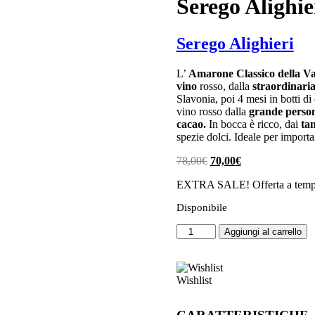
Serego Alighie
Serego Alighieri
L’
Amarone Classico della Val
vino
rosso, dalla
straordinaria
Slavonia, poi 4 mesi in botti di
cao
vino rosso dalla
grande person
cacao.
In bocca è ricco, dai
tan
ie
spezie dolci. Ideale per import
Il
Il
78,00
€
70,00
€
prezzo
prezzo
EXTRA SALE! Offerta a tempo
originale
attuale
era:
è:
Disponibile
78,00€.
70,00€.
Amarone
Aggiungi al carrello
Classico
'Vaio
Armaron'
2015
Wishlist
Serego
Alighieri