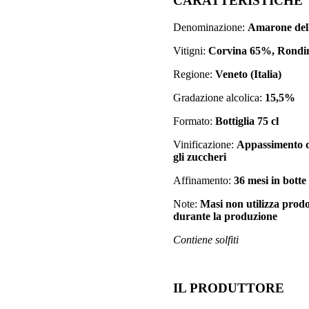
CARATTERISTICHE
iti.
quantità
Denominazione:
Amarone dell
Vitigni:
Corvina 65%, Rondi
Regione:
Veneto (Italia)
Gradazione alcolica:
15,5%
Formato:
Bottiglia 75 cl
Vinificazione:
Appassimento de
gli zuccheri
Affinamento:
36 mesi in botte 
Note:
Masi non utilizza prodot
durante la produzione
Contiene solfiti
IL PRODUTTORE