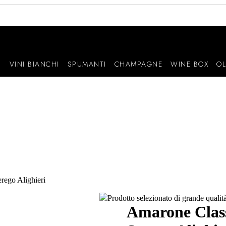
I
VINI BIANCHI
SPUMANTI
CHAMPAGNE
WINE BOX
OL
rego Alighieri
Prodotto selezionato di grande quali
Amarone Class