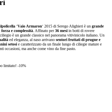
ri
policella
‘
Vaio Armaron
‘ 2015 di Serego Alighieri è un
grande
 forza e complessità
. Affinato per
36 mesi
in botti di rovere
 ciliegio è un grande classico nel panorama vitivinicolo italiano. Un
alità
ed eleganza, al naso arrivano
sentori fruttati di prugne e
nini setosi
e caratterizzato da un finale lungo di ciliegie mature e
anti occasioni, ma anche come vino da fine pasto.
 limitato! -10%