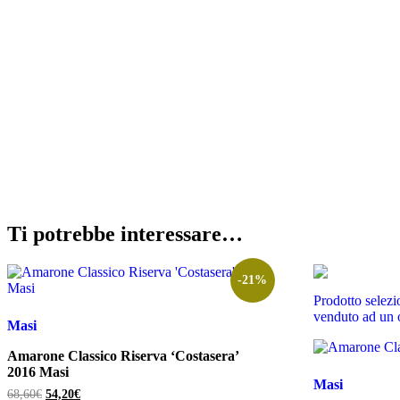
Ti potrebbe interessare…
-21%
Prodotto selezi
venduto ad un 
Masi
Amarone Classico Riserva ‘Costasera’
2016 Masi
Masi
Il
Il
68,60
€
54,20
€