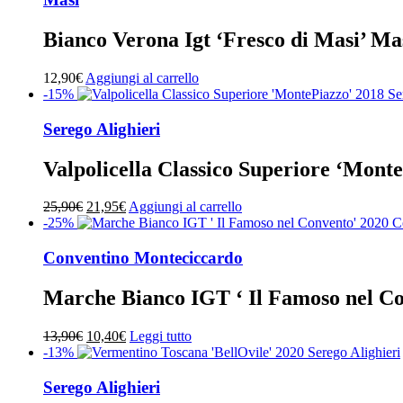
Bianco Verona Igt ‘Fresco di Masi’ Ma
12,90
€
Aggiungi al carrello
-15%
Serego Alighieri
Valpolicella Classico Superiore ‘Monte
Il
Il
25,90
€
21,95
€
Aggiungi al carrello
prezzo
prezzo
-25%
originale
attuale
era:
è:
Conventino Monteciccardo
25,90€.
21,95€.
Marche Bianco IGT ‘ Il Famoso nel C
Il
Il
13,90
€
10,40
€
Leggi tutto
prezzo
prezzo
-13%
originale
attuale
era:
è:
Serego Alighieri
13,90€.
10,40€.