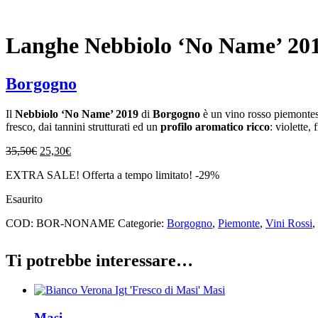
Ideale con selvaggina, carne rossa in umido, zuppe, formaggi st
Langhe Nebbiolo ‘No Name’ 20
Borgogno
Il
Nebbiolo ‘No Name’ 2019
di
Borgogno
è un vino rosso piemonte
fresco, dai tannini strutturati ed un
profilo aromatico ricco
: violette,
Il
Il
35,50
€
25,30
€
prezzo
prezzo
EXTRA SALE! Offerta a tempo limitato! -29%
originale
attuale
era:
è:
Esaurito
35,50€.
25,30€.
COD:
BOR-NONAME
Categorie:
Borgogno
,
Piemonte
,
Vini Rossi
,
Ti potrebbe interessare…
Masi