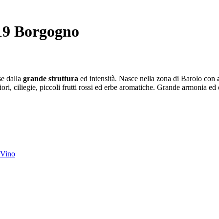
agionati e primi a base di carne e verdure
19 Borgogno
se dalla
grande struttura
ed intensità. Nasce nella zona di Barolo con
 fiori, ciliegie, piccoli frutti rossi ed erbe aromatiche. Grande armonia ed 
Vino