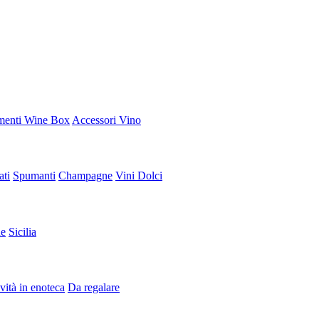
enti Wine Box
Accessori Vino
ati
Spumanti
Champagne
Vini Dolci
e
Sicilia
ità in enoteca
Da regalare