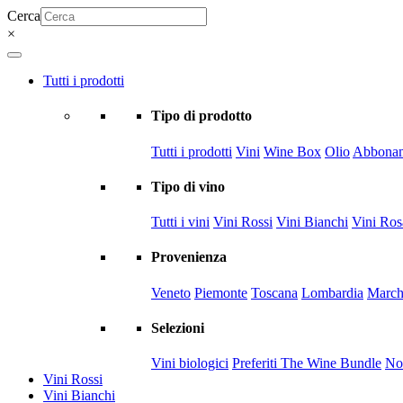
Cerca
×
Tutti i prodotti
Tipo di prodotto
Tutti i prodotti
Vini
Wine Box
Olio
Abbonam
Tipo di vino
Tutti i vini
Vini Rossi
Vini Bianchi
Vini Ros
Provenienza
Veneto
Piemonte
Toscana
Lombardia
March
Selezioni
Vini biologici
Preferiti The Wine Bundle
Nov
Vini Rossi
Vini Bianchi