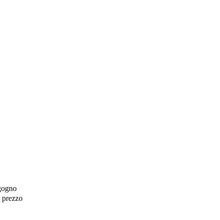
gogno
o prezzo