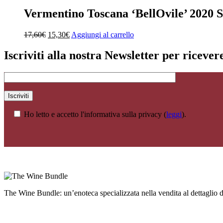
Vermentino Toscana ‘BellOvile’ 2020 S
Il
Il
17,60
€
15,30
€
Aggiungi al carrello
prezzo
prezzo
originale
attuale
Iscriviti alla nostra Newsletter per riceve
era:
è:
17,60€.
15,30€.
Ho letto e accetto l'informativa sulla privacy (
leggi
).
The Wine Bundle: un’enoteca specializzata nella vendita al dettaglio