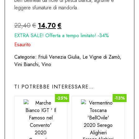
ben delineati da note di pesca bianca, agrume e
leggere sfumature di mandorla.
Il
Il
22,40
€
14,70
€
prezzo
prezzo
EXTRA SALE! Offerta a tempo limitato! -34%
originale
attuale
Esaurito
era:
è:
Categorie:
Friuli Venezia Giulia
,
Le Vigne di Zamò
,
22,40€.
14,70€.
Vini Bianchi
,
Vino
TI POTREBBE INTERESSARE…
-25%
-13%