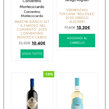
Serego Alighieri
VERMENTINO
Conventino
TOSCANA ‘BELLOVILE’
Monteciccardo
2020 SEREGO
MARCHE BIANCO IGT
ALIGHIERI
‘ IL FAMOSO NEL
Il
Il
17,60
€
15,30
€
CONVENTO’ 2020
prezzo
prezzo
CONVENTINO
MONTECICCARDO
AGGIUNGI AL
originale
attuale
Il
Il
13,90
€
10,40
€
CARRELLO
era:
è:
prezzo
prezzo
17,60€.
15,30€.
LEGGI TUTTO
originale
attuale
era:
è:
13,90€.
10,40€.
-15%