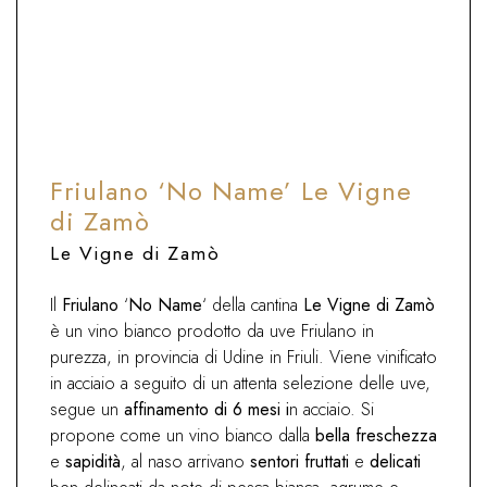
Da aperitivo, ideale con formaggi
freschi, antipasti di pesce, primi di verdure,
risotti e zuppe
Friulano ‘No Name’ Le Vigne
di Zamò
Le Vigne di Zamò
Il
Friulano
‘
No Name
‘ della cantina
Le Vigne di Zamò
è un vino bianco prodotto da uve Friulano in
purezza, in provincia di Udine in Friuli. Viene vinificato
in acciaio a seguito di un attenta selezione delle uve,
segue un
affinamento di 6 mesi i
n acciaio. Si
propone come un vino bianco dalla
bella freschezza
e
sapidità
, al naso arrivano
sentori fruttati
e
delicati