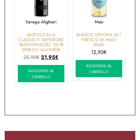
Serego Alighieri
Masi
VALPOLICELLA
BIANCO VERONA IGT
CLASSICO SUPERIORE
‘FRESCO DI MASI’
‘MONTEPIAZZO’ 2018
MASI
SEREGO ALIGHIERI
12,90
€
Il
Il
25,90
€
21,95
€
prezzo
prezzo
AGGIUNGI AL
AGGIUNGI AL
originale
attuale
CARRELLO
CARRELLO
era:
è:
25,90€.
21,95€.