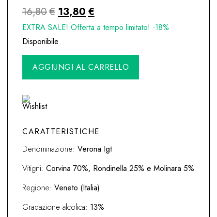
Il
Il
16,80
€
13,80
€
prezzo
prezzo
EXTRA SALE! Offerta a tempo limitato! -18%
originale
attuale
Disponibile
era:
è:
Rosso
AGGIUNGI AL CARRELLO
16,80€.
13,80€.
Verona
Igt
'Campofiorin'
2019
Masi
quantità
CARATTERISTICHE
Denominazione:
Verona Igt
Vitigni:
Corvina 70%, Rondinella 25% e Molinara 5%
Regione:
Veneto (Italia)
Gradazione alcolica:
13%