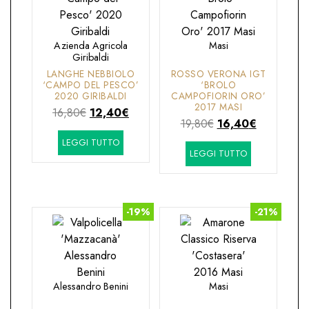
Azienda Agricola
Masi
Giribaldi
LANGHE NEBBIOLO
ROSSO VERONA IGT
‘CAMPO DEL PESCO’
‘BROLO
2020 GIRIBALDI
CAMPOFIORIN ORO’
2017 MASI
Il
Il
16,80
€
12,40
€
Il
Il
19,80
€
16,40
€
prezzo
prezzo
prezzo
prezzo
LEGGI TUTTO
originale
attuale
LEGGI TUTTO
originale
attuale
era:
è:
era:
è:
16,80€.
12,40€.
19,80€.
16,40€.
-19%
-21%
Alessandro Benini
Masi