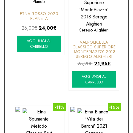
Planeta
ETNA ROSSO 2020
PLANETA
Il
Il
26,00
€
24,00
€
Serego Alighieri
prezzo
prezzo
AGGIUNGI AL
originale
attuale
VALPOLICELLA
CARRELLO
CLASSICO SUPERIORE
era:
è:
‘MONTEPIAZZO’ 2018
26,00€.
24,00€.
SEREGO ALIGHIERI
Il
Il
25,90
€
21,95
€
prezzo
prezzo
AGGIUNGI AL
originale
attuale
CARRELLO
era:
è:
25,90€.
21,95€.
-11%
-16%