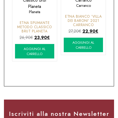
Carranco
Planeta
ETNA BIANCO ‘VILLA
DEI BARONI’ 2021
ETNA SPUMANTE
CARRANCO
METODO CLASSICO
Il
Il
27,20
€
22,90
€
BRUT PLANETA
Il
Il
prezzo
prezzo
26,90
€
23,90
€
AGGIUNGI AL
prezzo
prezzo
originale
attuale
CARRELLO
AGGIUNGI AL
originale
attuale
era:
è:
CARRELLO
era:
è:
27,20€.
22,90€.
26,90€.
23,90€.
Iscriviti alla nostra Newsletter