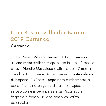
Ideale con primi a base di carne, risotti
alle verdure, carni rosse alla griglia e in
umido, selvaggina
Etna Rosso ‘Villa dei Baroni’
2019 Carranco
Carranco
L
‘Etna Rosso
‘
Villa dei Baroni
‘ 2019 di
Carranco
è
un
vino rosso siciliano
corposo ed intenso. Prodotto
da uve
Nerello Mascalese
e affinato per 12 mesi in
grandi botti di rovere. Al naso arrivano
note delicate
di lampone
, fiori rossi,
pepe nero
e
rabarbaro;
in
bocca è un vino
elegante
dal tannino sapido e
setoso con una bella persistenza. Scorrevole,
fragrante e fresco, un vino rosso dall’ottima
potenzialità.