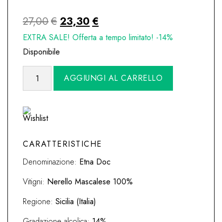
Il
Il
27,00
€
23,30
€
prezzo
prezzo
EXTRA SALE! Offerta a tempo limitato! -14%
originale
attuale
Disponibile
era:
è:
Etna
Alternative:
AGGIUNGI AL CARRELLO
27,00€.
23,30€.
Rosso
'Villa
dei
Baroni'
2019
Carranco
CARATTERISTICHE
quantità
Denominazione:
Etna Doc
Vitigni:
Nerello Mascalese 100%
Regione:
Sicilia (Italia)
Gradazione alcolica:
14%