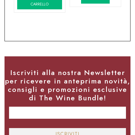
CARRELLO
era:
è:
era:
è:
16,80€.
12,80€.
10,30€.
8,80€.
Iscriviti alla nostra Newsletter
per ricevere in anteprima novità,
consigli e promozioni esclusive
di The Wine Bundle!