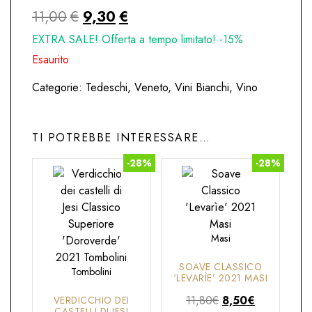
Il
Il
11,00
€
9,30
€
prezzo
prezzo
EXTRA SALE! Offerta a tempo limitato! -15%
originale
attuale
Esaurito
era:
è:
Categorie:
Tedeschi
,
Veneto
,
Vini Bianchi
,
Vino
11,00€.
9,30€.
TI POTREBBE INTERESSARE…
-28%
-28%
Masi
SOAVE CLASSICO
Tombolini
‘LEVARÌE’ 2021 MASI
Il
Il
11,80
€
8,50
€
VERDICCHIO DEI
CASTELLI DI JESI