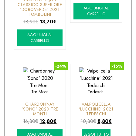
prezzo
prezzo
CLASSICO SUPERIORE
AGGIUNGI AL
originale
attuale
‘DOROVERDE’ 2021
CARRELLO
TOMBOLINI
era:
è:
Il
Il
18,90
€
13,70
€
11,80€.
8,50€.
prezzo
prezzo
AGGIUNGI AL
originale
attuale
CARRELLO
era:
è:
18,90€.
13,70€.
-24%
-15%
Tre Monti
Tedeschi
CHARDONNAY
VALPOLICELLA
‘SONO’ 2020 TRE
‘LUCCHINE’ 2021
MONTI
TEDESCHI
Il
Il
Il
Il
16,80
€
12,80
€
10,30
€
8,80
€
prezzo
prezzo
prezzo
prezzo
AGGIUNGI AL
LEGGI TUTTO
originale
attuale
originale
attuale