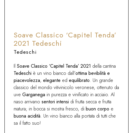
pesce, primi piatti con crostacei o verdure,
fritti, focaccia.
Soave Classico ‘Capitel Tenda’
2021 Tedeschi
Tedeschi
Il
Soave Classico ‘Capitel Tenda’ 2021
della cantina
Tedeschi
è un vino bianco dall’
ottima bevibilità e
piacevolezza
,
elegante
ed
equilibrato
. Un grande
classico del mondo vitivinicolo veronese, ottenuto da
uve
Garganega
in purezza e vinificato in acciaio. Al
naso arrivano
sentori intensi
di frutta secca e frutta
matura; in bocca si mostra fresco, di
buon corpo
e
buona acidità
. Un vino bianco alla portata di tutti che
sa il fatto suo!