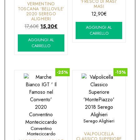
‘FRESCO DI MASI’
VERMENTINO
MASI
TOSCANA ‘BELLOVILE’
12,90
€
2020 SEREGO
ALIGHIERI
Il
Il
17,60
€
15,30
€
AGGIUNGI AL
prezzo
prezzo
CARRELLO
AGGIUNGI AL
originale
attuale
CARRELLO
era:
è:
17,60€.
15,30€.
-25%
-15%
Serego Alighieri
Conventino
Monteciccardo
VALPOLICELLA
CLASSICO SUPERIORE