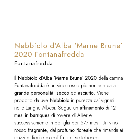
Ideale con secondi a base di carne,
selvaggina, salumi, formaggi media
stagionatura
Nebbiolo d’Alba ‘Marne Brune’
2020 Fontanafredda
Fontanafredda
Il
Nebbiolo d’Alba ‘Marne Brune’ 2020
della cantina
Fontanafredda
è un vino rosso piemontese dalla
grande personalità
,
secco
ed
asciutto
. Viene
prodotto da uve
Nebbiolo
in purezza dai vigneti
nelle Langhe Albesi. Segue un
affinamento di 12
mesi in barriques
di rovere di Allier e
successivamente in bottiglia per 6/7 mesi. Un vino
rosso
fragrante
, dal
profumo floreale
che rimanda ai
mazzi di fiori e piccoli frutti di sottobosco.