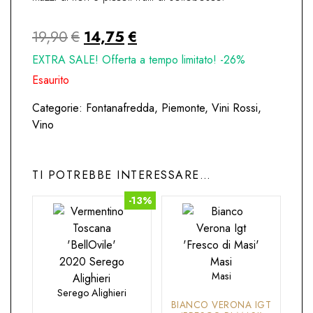
Il
Il
19,90
€
14,75
€
prezzo
prezzo
EXTRA SALE! Offerta a tempo limitato! -26%
originale
attuale
Esaurito
era:
è:
Categorie:
Fontanafredda
,
Piemonte
,
Vini Rossi
,
19,90€.
14,75€.
Vino
TI POTREBBE INTERESSARE…
-13%
Masi
Serego Alighieri
BIANCO VERONA IGT