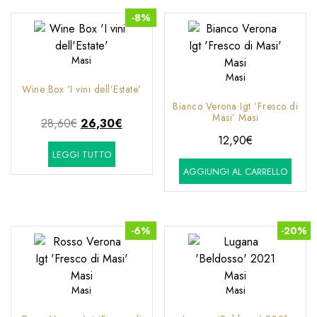
-8%
Masi
Masi
Wine Box ‘I vini dell’Estate’
Bianco Verona Igt ‘Fresco di
Masi’ Masi
Il
Il
28,60
€
26,30
€
prezzo
prezzo
12,90
€
LEGGI TUTTO
originale
attuale
AGGIUNGI AL CARRELLO
era:
è:
28,60€.
26,30€.
-6%
-20%
Masi
Masi