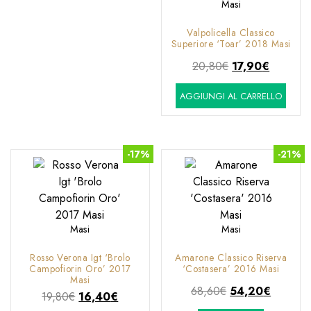
Masi
11,80€.
8,50€.
Valpolicella Classico
Superiore ‘Toar’ 2018 Masi
Il
Il
20,80
€
17,90
€
prezzo
prezzo
AGGIUNGI AL CARRELLO
originale
attuale
era:
è:
20,80€.
17,90€.
-17%
-21%
Masi
Masi
Rosso Verona Igt ‘Brolo
Amarone Classico Riserva
Campofiorin Oro’ 2017
‘Costasera’ 2016 Masi
Masi
Il
Il
68,60
€
54,20
€
Il
Il
19,80
€
16,40
€
prezzo
prezzo