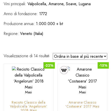
Vini principali:
Valpolicella, Amarone, Soave, Lugana
Anno di fondazione:
1772
Produzione annua:
1.000.000 + bt
Regione:
Veneto (Italia)
Ordina
Visualizzazione di 14 risultati
in
-22%
-15%
base
al
più
recente
Masi
Masi
Recioto Classico della
Amarone Classico
Valpolicella ‘Angelorum’
‘Costasera’ 2017 Masi
2018 Masi