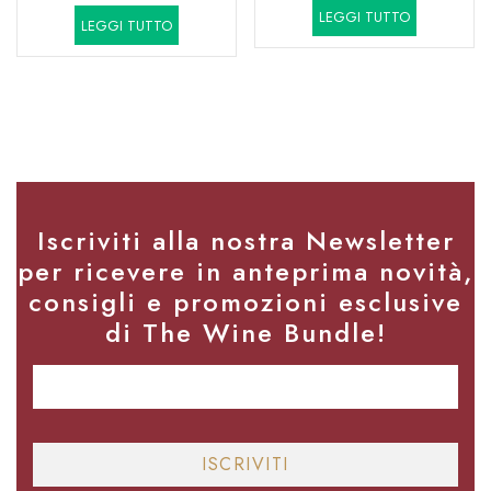
prezzo
prezzo
LEGGI TUTTO
originale
attuale
LEGGI TUTTO
originale
attuale
era:
è:
era:
è:
68,60€.
54,20€.
19,80€.
16,40€.
Iscriviti alla nostra Newsletter
per ricevere in anteprima novità,
consigli e promozioni esclusive
di The Wine Bundle!