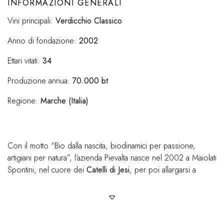
INFORMAZIONI GENERALI
Vini principali:
Verdicchio Classico
Anno di fondazione:
2002
Ettari vitati:
34
Produzione annua:
70.000 bt
Regione:
Marche (Italia)
Con il motto “Bio dalla nascita, biodinamici per passione,
artigiani per natura”, l’azienda Pievalta nasce nel 2002 a Maiolati
Spontini, nel cuore dei
Catelli di Jesi
, per poi allargarsi a
Montecarotto e Cupramontana. Un’azienda di piccole-medie
dimensioni che fin da subito sceglie di gestire le vigne in
regime biologico, e nel 2005 approda naturalmente nella
biodinamica. Pievalta diventa così, nel 2008, la
prima azienda