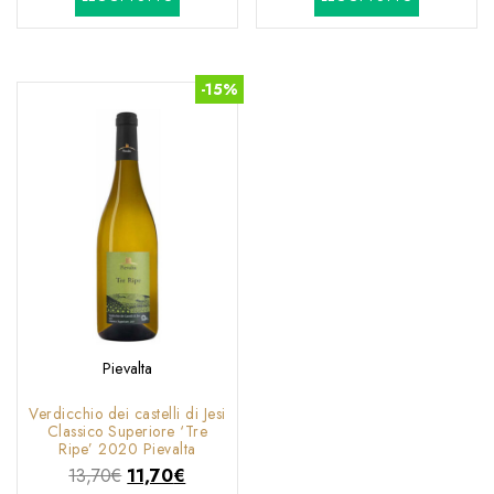
originale
attuale
era:
è:
15,80€.
9,90€.
-15%
Pievalta
Verdicchio dei castelli di Jesi
Classico Superiore ‘Tre
Ripe’ 2020 Pievalta
Il
Il
13,70
€
11,70
€