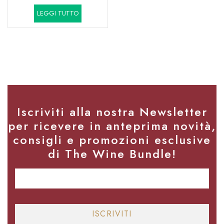
prezzo
prezzo
LEGGI TUTTO
originale
attuale
era:
è:
13,70€.
11,70€.
Iscriviti alla nostra Newsletter
per ricevere in anteprima novità,
consigli e promozioni esclusive
di The Wine Bundle!