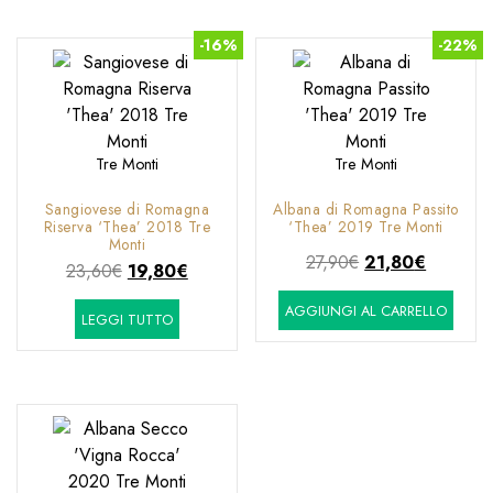
-16%
-22%
Tre Monti
Tre Monti
Sangiovese di Romagna
Albana di Romagna Passito
Riserva ‘Thea’ 2018 Tre
‘Thea’ 2019 Tre Monti
Monti
Il
Il
27,90
€
21,80
€
Il
Il
23,60
€
19,80
€
prezzo
prezzo
prezzo
prezzo
AGGIUNGI AL CARRELLO
originale
attuale
LEGGI TUTTO
originale
attuale
era:
è:
era:
è:
27,90€.
21,80€.
23,60€.
19,80€.