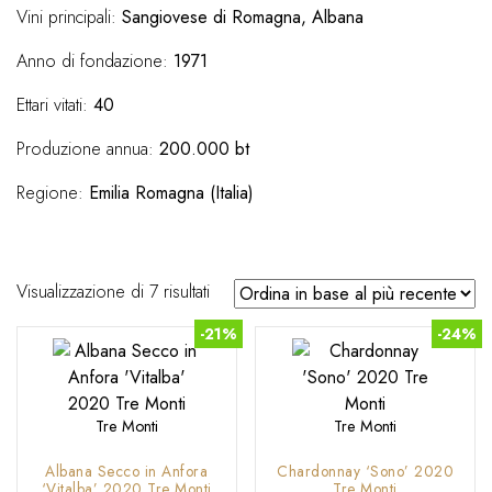
Vini principali:
Sangiovese di Romagna, Albana
Anno di fondazione:
1971
Ettari vitati:
40
Produzione annua:
200.000 bt
Regione:
Emilia Romagna (Italia)
Ordina
Visualizzazione di 7 risultati
in
-21%
-24%
base
al
più
recente
Tre Monti
Tre Monti
Albana Secco in Anfora
Chardonnay ‘Sono’ 2020
‘Vitalba’ 2020 Tre Monti
Tre Monti