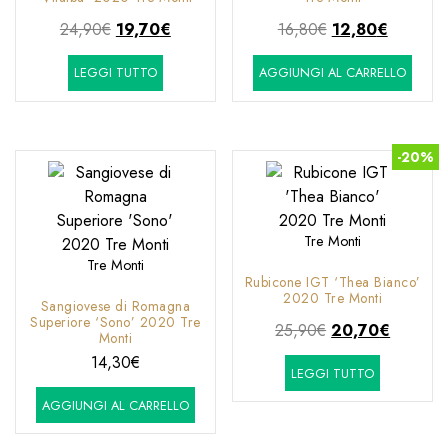
Il
Il
Il
Il
24,90
€
19,70
€
16,80
€
12,80
€
prezzo
prezzo
prezzo
prezzo
LEGGI TUTTO
AGGIUNGI AL CARRELLO
originale
attuale
originale
attuale
era:
è:
era:
è:
24,90€.
19,70€.
16,80€.
12,80€.
-20%
Tre Monti
Tre Monti
Rubicone IGT ‘Thea Bianco’
2020 Tre Monti
Sangiovese di Romagna
Superiore ‘Sono’ 2020 Tre
Il
Il
25,90
€
20,70
€
Monti
prezzo
prezzo
14,30
€
LEGGI TUTTO
originale
attuale
era:
è:
AGGIUNGI AL CARRELLO
25,90€.
20,70€.