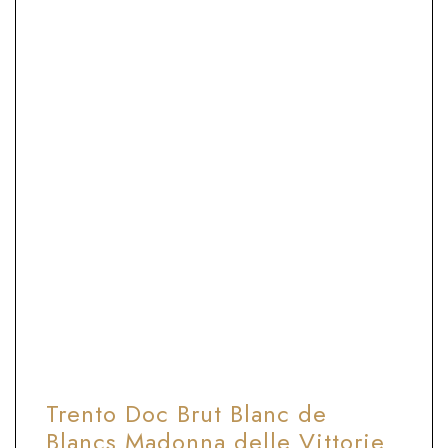
6-8°C
Ballon Flute
Perfetto da bere subito. Consumo ideale
entro 3 anni dalla sboccatura
ABBINAMENTO CIBO E VINO
Antipasti, salumi, formaggi, fritti e
crostacei. Ottimo per piatti di buona
grassezza.
Trento Doc Brut Blanc de
Blancs Madonna delle Vittorie