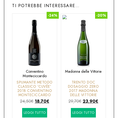
TI POTREBBE INTERESSARE…
-24%
-20%
Conventino
Madonna delle Vittorie
Monteciccardo
SPUMANTE METODO
TRENTO DOC
CLASSICO ‘CUVÉE’
DOSAGGIO ZERO
2018 CONVENTINO
2017 MADONNA
MONTECICCARDO
DELLE VITTORIE
Il
Il
Il
Il
24,50
€
18,70
€
29,70
€
23,90
€
prezzo
prezzo
prezzo
prezzo
LEGGI TUTTO
LEGGI TUTTO
originale
attuale
originale
attuale