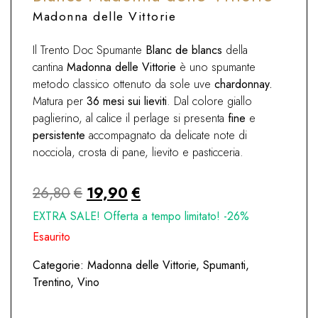
Madonna delle Vittorie
Il Trento Doc Spumante
Blanc de blancs
della
cantina
Madonna delle Vittorie
è uno spumante
metodo classico ottenuto da sole uve
chardonnay.
Matura per
36 mesi sui lieviti
. Dal colore giallo
paglierino, al calice il perlage si presenta
fine
e
persistente
accompagnato da delicate note di
nocciola, crosta di pane, lievito e pasticceria.
Il
Il
26,80
€
19,90
€
prezzo
prezzo
EXTRA SALE! Offerta a tempo limitato! -26%
originale
attuale
Esaurito
era:
è:
Categorie:
Madonna delle Vittorie
,
Spumanti
,
26,80€.
19,90€.
Trentino
,
Vino