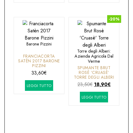
era:
è:
era:
è:
24,50€.
18,70€.
29,70€.
23,90€.
-20%
Barone Pizzini
Torre degli Alberi:
FRANCIACORTA
Azienda Agricola Dal
SATÈN 2017 BARONE
Verme
PIZZINI
SPUMANTE BRUT
33,60
€
ROSÈ ‘CRUASÈ’
TORRE DEGLI ALBERI
Il
Il
23,50
€
18,90
€
LEGGI TUTTO
prezzo
prezzo
LEGGI TUTTO
originale
attuale
era:
è:
23,50€.
18,90€.