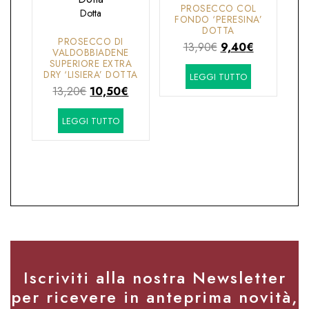
PROSECCO COL
Dotta
FONDO ‘PERESINA’
DOTTA
PROSECCO DI
Il
Il
13,90
€
9,40
€
VALDOBBIADENE
prezzo
prezzo
SUPERIORE EXTRA
DRY ‘LISIERA’ DOTTA
LEGGI TUTTO
originale
attuale
Il
Il
13,20
€
10,50
€
era:
è:
prezzo
prezzo
13,90€.
9,40€.
LEGGI TUTTO
originale
attuale
era:
è:
13,20€.
10,50€.
Iscriviti alla nostra Newsletter
per ricevere in anteprima novità,