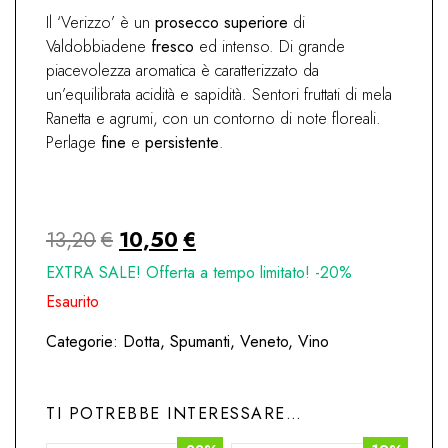
Il ‘Verizzo’ è un
prosecco
superiore
di
Valdobbiadene
fresco
ed intenso. Di grande
piacevolezza aromatica è caratterizzato da
un’equilibrata acidità e sapidità. Sentori fruttati di mela
Ranetta e agrumi, con un contorno di note floreali.
Perlage
fine
e
persistente
.
Il
Il
13,20
€
10,50
€
prezzo
prezzo
EXTRA SALE! Offerta a tempo limitato! -20%
originale
attuale
Esaurito
era:
è:
Categorie:
Dotta
,
Spumanti
,
Veneto
,
Vino
13,20€.
10,50€.
TI POTREBBE INTERESSARE…