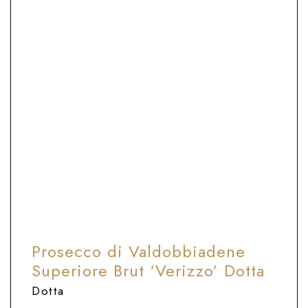
6 - 8°C
Flute o calice apertura standard
Perfetto da bere subito
ABBINAMENTO CIBO E VINO
Da aperitivo. Piatti creativi o tradizionali
a base di verdure, carni bianche o pesce.
Prosecco di Valdobbiadene
Superiore Brut ‘Verizzo’ Dotta
Dotta