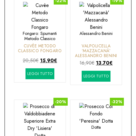
-22%
-19%
Fongaro: Spumanti
Alessandro Benini
Metodo Classico
CUVÈE METODO
VALPOLICELLA
CLASSICO FONGARO
‘MAZZACANÀ’
ALESSANDRO BENINI
Il
Il
20,50
€
15,90
€
Il
Il
16,90
€
13,70
€
prezzo
prezzo
prezzo
prezzo
LEGGI TUTTO
originale
attuale
LEGGI TUTTO
originale
attuale
era:
è:
era:
è:
20,50€.
15,90€.
16,90€.
13,70€.
-20%
-32%
Dotta