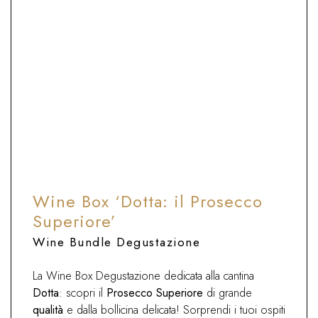
ABBINAMENTO CIBO E VINO
Box per l'aperitivo e la durata del
pasto con secondi a base di pesce,
verdure e carni bianche.
Wine Box ‘Dotta: il Prosecco
Superiore’
Wine Bundle Degustazione
La Wine Box Degustazione dedicata alla cantina
Dotta
: scopri il
Prosecco Superiore
di grande
qualità
e dalla bollicina delicata! Sorprendi i tuoi ospiti