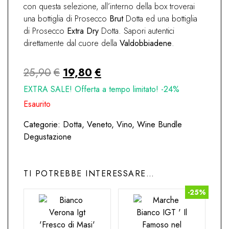
con questa selezione, all’interno della box troverai
una bottiglia di Prosecco
Brut
Dotta ed una bottiglia
di Prosecco
Extra Dry
Dotta. Sapori autentici
direttamente dal cuore della
Valdobbiadene
.
Il
Il
25,90
€
19,80
€
prezzo
prezzo
EXTRA SALE! Offerta a tempo limitato! -24%
originale
attuale
Esaurito
era:
è:
Categorie:
Dotta
,
Veneto
,
Vino
,
Wine Bundle
25,90€.
19,80€.
Degustazione
TI POTREBBE INTERESSARE…
-25%