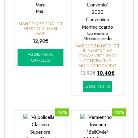
Masi
BIANCO VERONA IGT
‘FRESCO DI MASI’
Conventino
MASI
Monteciccardo
12,90
€
MARCHE BIANCO IGT
‘ IL FAMOSO NEL
AGGIUNGI AL
CONVENTO’ 2020
CARRELLO
CONVENTINO
MONTECICCARDO
Il
Il
13,90
€
10,40
€
prezzo
prezzo
LEGGI TUTTO
originale
attuale
era:
è:
13,90€.
10,40€.
-15%
-13%