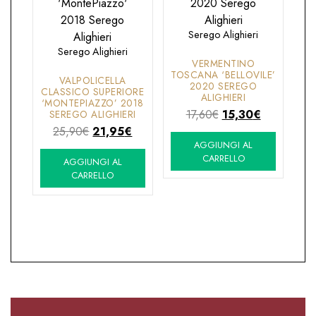
Serego Alighieri
Serego Alighieri
VERMENTINO
TOSCANA ‘BELLOVILE’
VALPOLICELLA
2020 SEREGO
CLASSICO SUPERIORE
ALIGHIERI
‘MONTEPIAZZO’ 2018
Il
Il
17,60
€
15,30
€
SEREGO ALIGHIERI
Il
Il
prezzo
prezzo
25,90
€
21,95
€
AGGIUNGI AL
prezzo
prezzo
originale
attuale
CARRELLO
AGGIUNGI AL
originale
attuale
era:
è:
CARRELLO
era:
è:
17,60€.
15,30€.
25,90€.
21,95€.