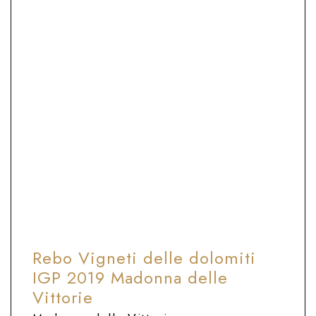
16-18°C
Calice apertura standard
Perfetto da bere subito
ABBINAMENTO CIBO E VINO
Risotti e primi piatti corposi, affettati,
arrosti e brasati.
Rebo Vigneti delle dolomiti
IGP 2019 Madonna delle
Vittorie