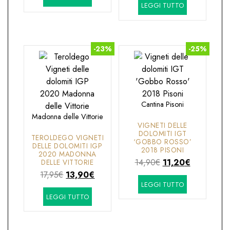
LEGGI TUTTO
originale
attuale
era:
è:
era:
è:
16,90€.
13,70€.
15,70€.
13,60€.
-23%
-25%
Cantina Pisoni
Madonna delle Vittorie
VIGNETI DELLE
DOLOMITI IGT
TEROLDEGO VIGNETI
‘GOBBO ROSSO’
DELLE DOLOMITI IGP
2018 PISONI
2020 MADONNA
Il
Il
14,90
€
11,20
€
DELLE VITTORIE
Il
Il
prezzo
prezzo
17,95
€
13,90
€
LEGGI TUTTO
prezzo
prezzo
originale
attuale
LEGGI TUTTO
originale
attuale
era:
è:
era:
è:
14,90€.
11,20€.
17,95€.
13,90€.