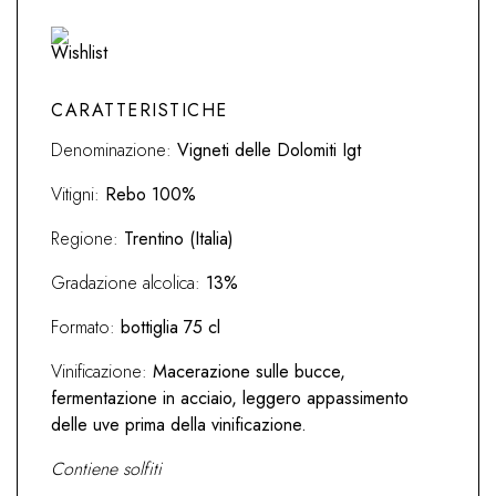
delle
dolomiti
IGP
2019
Madonna
CARATTERISTICHE
delle
Denominazione:
Vigneti delle Dolomiti Igt
Vittorie
quantità
Vitigni:
Rebo 100%
Regione:
Trentino (Italia)
Gradazione alcolica:
13%
Formato:
bottiglia 75 cl
Vinificazione:
Macerazione sulle bucce,
fermentazione in acciaio, leggero appassimento
delle uve prima della vinificazione.
Contiene solfiti