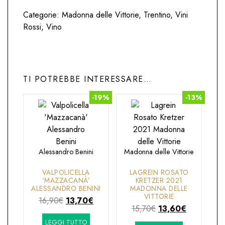
Categorie:
Madonna delle Vittorie
,
Trentino
,
Vini
Rossi
,
Vino
TI POTREBBE INTERESSARE…
-19%
-13%
Alessandro Benini
Madonna delle Vittorie
VALPOLICELLA
LAGREIN ROSATO
‘MAZZACANÀ’
KRETZER 2021
ALESSANDRO BENINI
MADONNA DELLE
VITTORIE
Il
Il
16,90
€
13,70
€
Il
Il
15,70
€
13,60
€
prezzo
prezzo
prezzo
prezzo
LEGGI TUTTO
originale
attuale