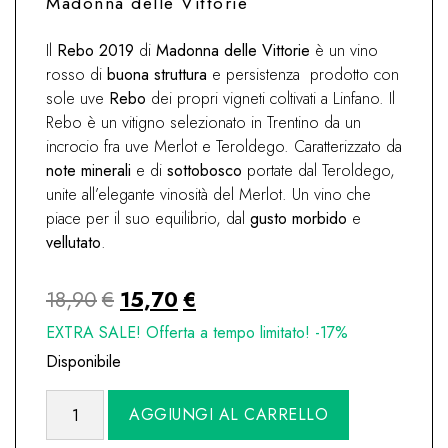
Madonna delle Vittorie
Il
Rebo 2019
di
Madonna delle Vittorie
è un vino
rosso di
buona struttura
e persistenza prodotto con
sole uve
Rebo
dei propri vigneti coltivati a Linfano. Il
Rebo è un vitigno selezionato in Trentino da un
incrocio fra uve Merlot e Teroldego. Caratterizzato da
note minerali
e di
sottobosco
portate dal Teroldego,
unite all’elegante vinosità del Merlot. Un vino che
piace per il suo equilibrio, dal
gusto morbido
e
vellutato
.
Il
Il
18,90
€
15,70
€
prezzo
prezzo
EXTRA SALE! Offerta a tempo limitato! -17%
originale
attuale
Disponibile
era:
è:
Rebo
Alternative:
AGGIUNGI AL CARRELLO
18,90€.
15,70€.
Vigneti