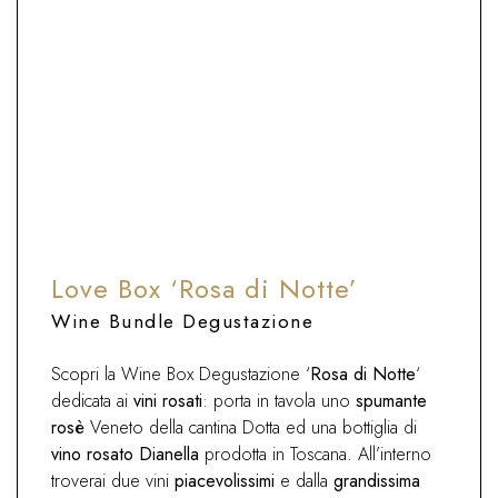
ABBINAMENTO CIBO E VINO
Box per l'aperitivo, ma può
accompagnare piatti delicati a base di
pesce e crostacei, formaggi e verdure.
Love Box ‘Rosa di Notte’
Wine Bundle Degustazione
Scopri la Wine Box Degustazione ‘
Rosa di Notte
‘
dedicata ai
vini rosati
: porta in tavola uno
spumante
rosè
Veneto della cantina Dotta ed una bottiglia di
vino rosato Dianella
prodotta in Toscana. All’interno
troverai due vini
piacevolissimi
e dalla
grandissima