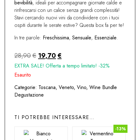
bevibilità
, ideali per accompagnare giornate calde e
rinfrescarsi con un calice senza grandi complessità!
Stavi cercando nuovi vini da condividere con i tuoi
ospiti durante le serate estive? Questa box fa per te!
In tre parole:
Freschissima
,
Sensuale
,
Essenziale
.
Il
Il
28,90
€
19,70
€
prezzo
prezzo
EXTRA SALE! Offerta a tempo limitato! -32%
originale
attuale
Esaurito
era:
è:
Categorie:
Toscana
,
Veneto
,
Vino
,
Wine Bundle
28,90€.
19,70€.
Degustazione
TI POTREBBE INTERESSARE…
-13%