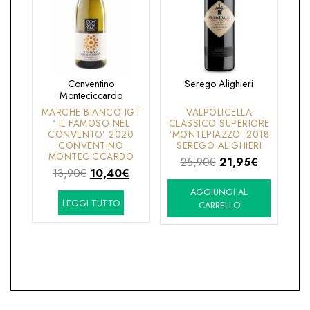
Conventino
Serego Alighieri
Monteciccardo
MARCHE BIANCO IGT
VALPOLICELLA
‘ IL FAMOSO NEL
CLASSICO SUPERIORE
CONVENTO’ 2020
‘MONTEPIAZZO’ 2018
CONVENTINO
SEREGO ALIGHIERI
MONTECICCARDO
Il
Il
25,90
€
21,95
€
Il
Il
13,90
€
10,40
€
prezzo
prezzo
prezzo
prezzo
AGGIUNGI AL
originale
attuale
LEGGI TUTTO
originale
attuale
CARRELLO
era:
è:
era:
è:
25,90€.
21,95€.
13,90€.
10,40€.