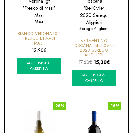
Masi
Serego Alighieri
BIANCO VERONA IGT
‘FRESCO DI MASI’
VERMENTINO
MASI
TOSCANA ‘BELLOVILE’
12,90
€
2020 SEREGO
ALIGHIERI
Il
Il
17,60
€
15,30
€
AGGIUNGI AL
prezzo
prezzo
CARRELLO
AGGIUNGI AL
originale
attuale
CARRELLO
era:
è:
17,60€.
15,30€.
-25%
-15%