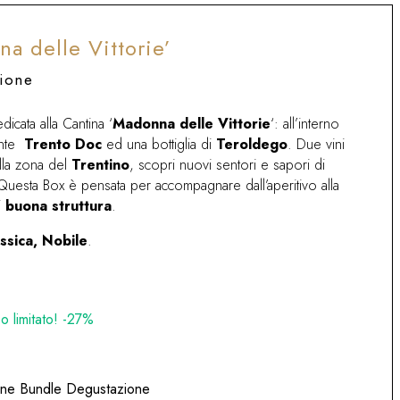
a delle Vittorie’
ione
cata alla Cantina ‘
Madonna delle Vittorie
‘: all’interno
mante
Trento Doc
ed una bottiglia di
Teroldego
. Due vini
ella zona del
Trentino
, scopri nuovi sentori e sapori di
 Questa Box è pensata per accompagnare dall’aperitivo alla
i
buona struttura
.
ssica,
Nobile
.
zo
 limitato! -27%
le
ne Bundle Degustazione
0€.