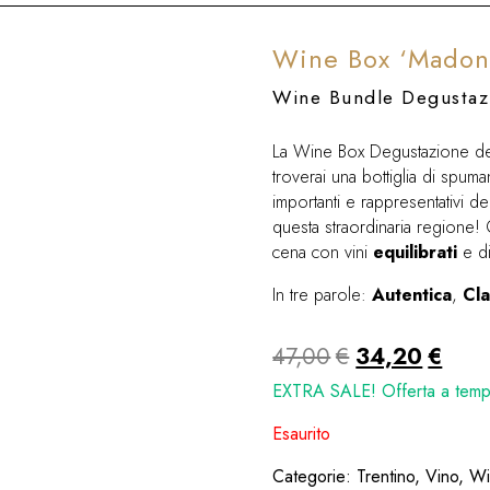
Wine Box ‘Madonn
Wine Bundle Degustaz
La Wine Box Degustazione dedi
troverai una bottiglia di spu
importanti e rappresentativi d
enza.
questa straordinaria regione!
cena con vini
equilibrati
e d
In tre parole:
Autentica
,
Cla
Il
Il
47,00
€
34,20
€
prezzo
prez
EXTRA SALE! Offerta a tempo
originale
attua
Esaurito
era:
è:
Categorie:
Trentino
,
Vino
,
Wi
47,00€.
34,2