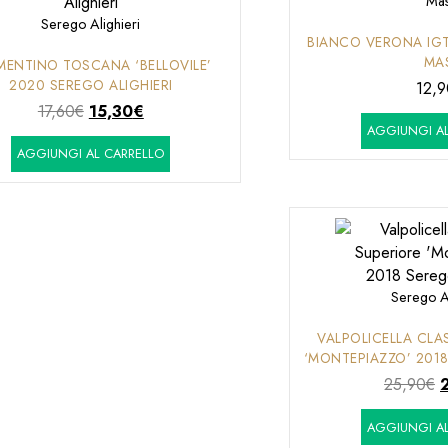
Mas
Serego Alighieri
BIANCO VERONA IGT 
MA
MENTINO TOSCANA ‘BELLOVILE’
2020 SEREGO ALIGHIERI
12,9
Il
Il
17,60
€
15,30
€
AGGIUNGI AL
prezzo
prezzo
AGGIUNGI AL CARRELLO
originale
attuale
era:
è:
17,60€.
15,30€.
Serego Al
VALPOLICELLA CLA
‘MONTEPIAZZO’ 2018
Il
25,90
€
p
AGGIUNGI AL
o