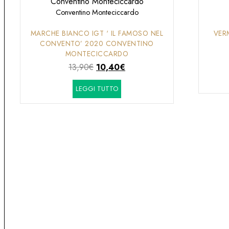
Conventino Monteciccardo
MARCHE BIANCO IGT ‘ IL FAMOSO NEL
VER
CONVENTO’ 2020 CONVENTINO
MONTECICCARDO
Il
Il
13,90
€
10,40
€
prezzo
prezzo
LEGGI TUTTO
originale
attuale
era:
è:
13,90€.
10,40€.