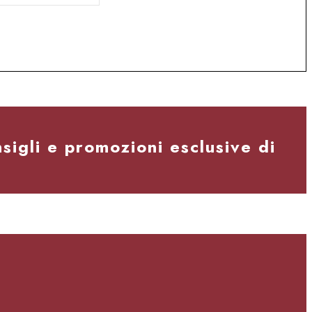
ra:
è:
5,90€.
21,95€.
nsigli e promozioni esclusive di