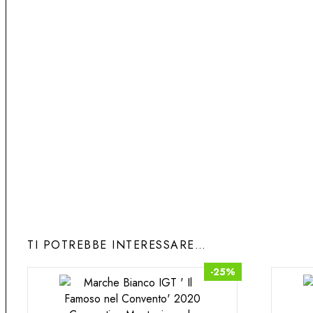
Perfetto da bere subito
ABBINAMENTO CIBO E VINO
Box ideale per accompagnare l'aperitivo e la 
carne, salumi formaggi e primi a base di carne e 
TI POTREBBE INTERESSARE…
-25%