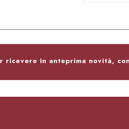
e
2
er ricevere in anteprima novità, co