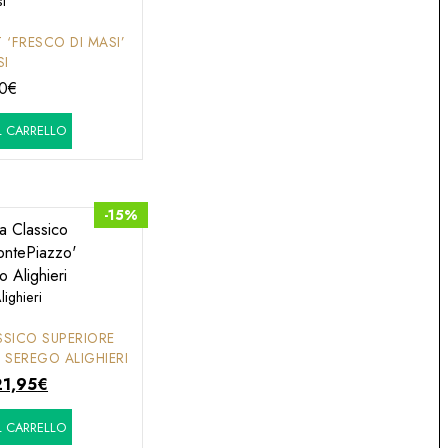
i
‘FRESCO DI MASI’
SI
0
€
 CARRELLO
-15%
ighieri
SSICO SUPERIORE
 SEREGO ALIGHIERI
Il
21,95
€
rezzo
prezzo
 CARRELLO
riginale
attuale