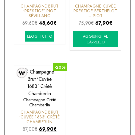
CHAMPAGNE BRUT
CHAMPAGNE CUVÈE
‘PRESTIGE’ PIOT
PRESTIGE BERTHELOT
SÉVILLANO
– PIOT
Il
Il
Il
Il
69,60
€
48,60
€
75,90
€
67,90
€
prezzo
prezzo
prezzo
prezzo
LEGGI TUTTO
AGGIUNGI AL
originale
attuale
originale
attuale
CARRELLO
era:
è:
era:
è:
69,60€.
48,60€.
75,90€.
67,90€.
-20%
Champagne Crètè
Chamberlin
CHAMPAGNE BRUT
‘CUVÈE 1683’ CRÈTÈ
CHAMBERLIN
Il
Il
87,00
€
69,90
€