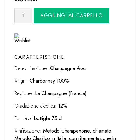
Champagne
Alternative:
AGGIUNGI AL CARRELLO
Extra
Brut
'Les
Mazaux'
2016
Crètè
CARATTERISTICHE
Chamberlin
Denominazione:
Champagne Aoc
quantità
Vitigni:
Chardonnay 100%
Regione:
La Champagne (Francia)
Gradazione alcolica:
12%
Formato:
bottiglia 75 cl
Vinificazione:
Metodo Champenoise, chiamato
Metodo Classico in Italia, con rifermentazione in