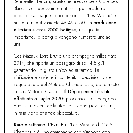
Renneville, 1er cru, situato nel mezzo della Cote des
Blancs. Gli appezzamenti utilizzati per produrre
questo champagne sono denominati ‘Les Mazaux’ e
numerati rispettivamente 48,49 e 50. La
produzione
è limitata a circa 2000 bottiglie
, una qualità
importante: le bottiglie vengono numerate una ad
una.
‘Les Mazaux’ Extra Brut è uno champagne millesimato
2014, che riporta un dosaggio di soli 4,5 g/l
garantendo un gusto unico ed autentico. La
vinificazione avviene in contenitori d’acciaio inox e
segue quella del Metodo Champenoise, denominato
in Italia Metodo Classico.
Il Dègorgement è stato
effettuato a Luglio 2020
: processo in cui vengono
eliminati i residui della rifermentazione (lieviti esauriti),
in Italia viene chiamata sboccatura.
Raro e raffinato
. L’Extra Brut ‘Les Mazaux’ di Crètè
Chamberlin è uno champagne che s’impone con