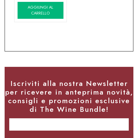
prezzo
prezzo
AGGIUNGI AL
originale
attuale
CARRELLO
era:
è:
87,00€.
69,90€.
Iscriviti alla nostra Newsletter
per ricevere in anteprima novità,
consigli e promozioni esclusive
di The Wine Bundle!