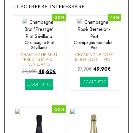
TI POTREBBE INTERESSARE…
-30%
-14%
Champagne Piot
Champagne Berthelot -
Sévillano
Piot
CHAMPAGNE BRUT
CHAMPAGNE ROSÈ
‘PRESTIGE’ PIOT
BERTHELOT – PIOT
SÉVILLANO
Il
Il
57,90
€
49,90
€
Il
Il
69,60
€
48,60
€
prezzo
prezzo
prezzo
prezzo
LEGGI TUTTO
originale
attuale
LEGGI TUTTO
originale
attuale
era:
è:
era:
è:
57,90€.
49,90€.
69,60€.
48,60€.
-20%