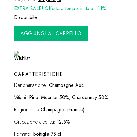
prezzo
prezzo
EXTRA SALE! Offerta a tempo limitato! -11%
originale
attuale
Disponibile
era:
è:
Champagne
AGGIUNGI AL CARRELLO
75,90€.
67,90€.
Cuvèe
Prestige
Berthelot
-
Piot
quantità
CARATTERISTICHE
Denominazione:
Champagne Aoc
Vitigni:
Pinot Meunier 50%, Chardonnay 50%
Regione:
La Champagne (Francia)
Gradazione alcolica:
12,5%
Formato:
bottiglia 75 cl