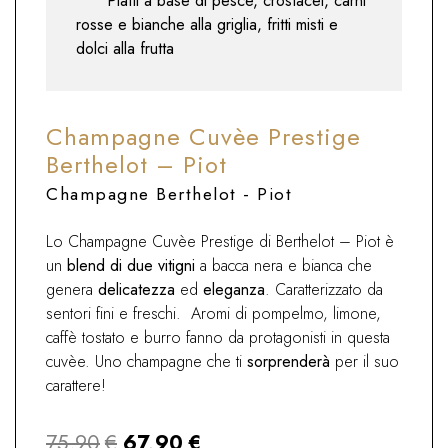
Piatti a base di pesce, crostacei, carni
rosse e bianche alla griglia, fritti misti e
dolci alla frutta
Champagne Cuvèe Prestige
Berthelot – Piot
Champagne Berthelot - Piot
Lo Champagne Cuvèe Prestige di Berthelot – Piot è
un
blend di due vitigni
a bacca nera e bianca che
genera
delicatezza
ed
eleganza
. Caratterizzato da
sentori fini e freschi. Aromi di pompelmo, limone,
caffè tostato e burro fanno da protagonisti in questa
cuvèe. Uno champagne che ti
sorprenderà
per il suo
carattere!
Il
Il
75,90
€
67,90
€