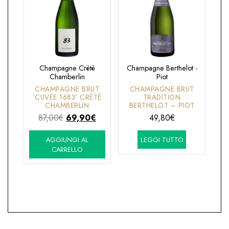
Champagne Crètè
Champagne Berthelot -
Chamberlin
Piot
CHAMPAGNE BRUT
CHAMPAGNE BRUT
‘CUVÈE 1683’ CRÈTÈ
TRADITION
CHAMBERLIN
BERTHELOT – PIOT
Il
Il
87,00
€
69,90
€
49,80
€
prezzo
prezzo
AGGIUNGI AL
LEGGI TUTTO
originale
attuale
CARRELLO
era:
è:
87,00€.
69,90€.